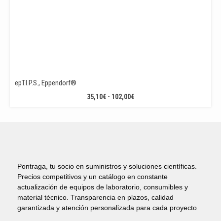
epT.I.P.S., Eppendorf®
RANGO
35,10
€
-
102,00
€
DE
PRECIOS:
DESDE
35,10€
HASTA
102,00€
Pontraga, tu socio en suministros y soluciones científicas.
Precios competitivos y un catálogo en constante
actualización de equipos de laboratorio, consumibles y
material técnico. Transparencia en plazos, calidad
garantizada y atención personalizada para cada proyecto