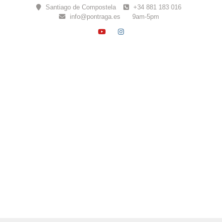
Skip
Santiago de Compostela
+34 881 183 016
to
info@pontraga.es
9am-5pm
content
YOUTUBE
INSTAGRAM