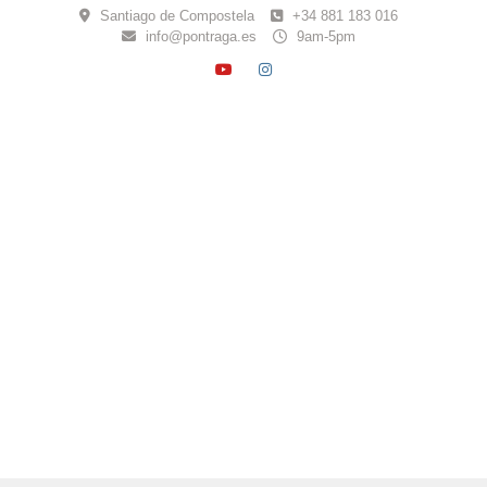
Skip
Santiago de Compostela
+34 881 183 016
to
info@pontraga.es
9am-5pm
content
YOUTUBE
INSTAGRAM