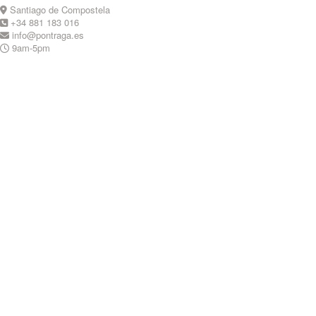
Skip
Santiago de Compostela
to
+34 881 183 016
content
info@pontraga.es
9am-5pm
Youtube
Instagram