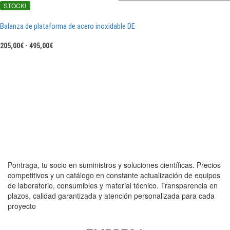
STOCK!
Balanza de plataforma de acero inoxidable DE
Rango
205,00
€
-
495,00
€
de
precios:
desde
205,00€
hasta
495,00€
Pontraga, tu socio en suministros y soluciones científicas. Precios
competitivos y un catálogo en constante actualización de equipos
de laboratorio, consumibles y material técnico. Transparencia en
plazos, calidad garantizada y atención personalizada para cada
proyecto