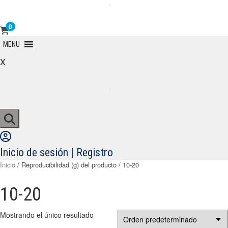
0
Primary
MENU
Menu
x
Inicio de sesión | Registro
Inicio
/ Reproducibilidad (g) del producto / 10-20
10-20
Mostrando el único resultado