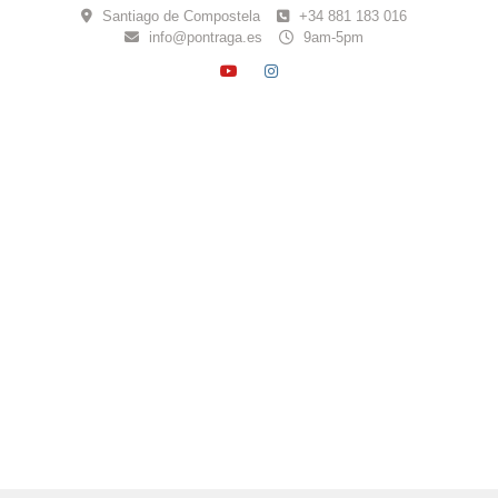
Skip
Santiago de Compostela
+34 881 183 016
to
info@pontraga.es
9am-5pm
content
YOUTUBE
INSTAGRAM