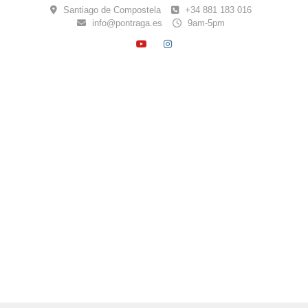
Skip
Santiago de Compostela
+34 881 183 016
to
info@pontraga.es
9am-5pm
content
YOUTUBE
INSTAGRAM