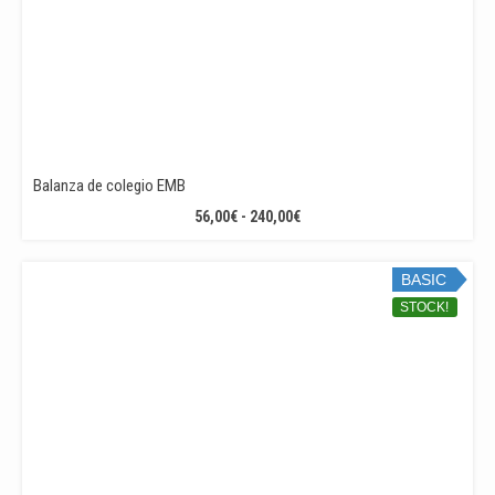
Balanza de colegio EMB
RANGO
56,00
€
-
240,00
€
DE
PRECIOS:
BASIC
DESDE
56,00€
STOCK!
HASTA
240,00€