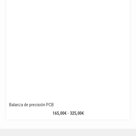
Balanza de precisión PCB
RANGO
165,00
€
-
325,00
€
DE
PRECIOS:
DESDE