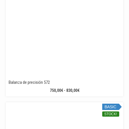
Balanza de precisión 572
RANGO
750,00
€
-
830,00
€
DE
PRECIOS:
BASIC
DESDE
750,00€
STOCK!
HASTA
830,00€