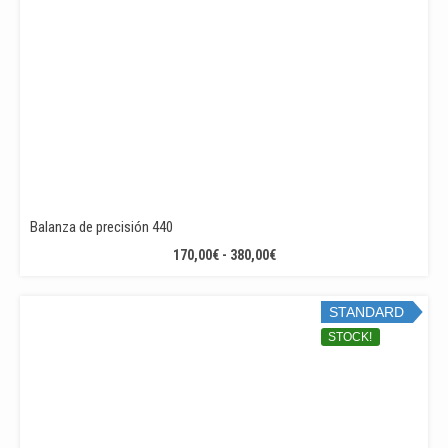
Balanza de precisión 440
RANGO
170,00
€
-
380,00
€
DE
PRECIOS:
STANDARD
DESDE
170,00€
STOCK!
HASTA
380,00€