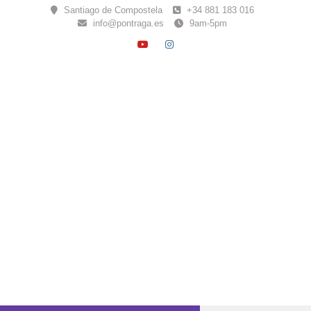
Skip
Santiago de Compostela
+34 881 183 016
to
info@pontraga.es
9am-5pm
content
YOUTUBE
INSTAGRAM