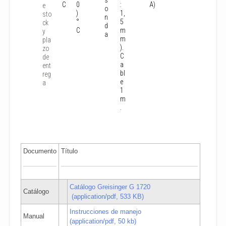
s
C
0
:
A)
e
o
)
1,
sto
n
°
5
ck
d
C
m
y
a
m
pla
).
zo
C
de
a
ent
bl
reg
e
a
1
m
.
Documento
Título
Catálogo Greisinger G 1720
Catálogo
(application/pdf, 533 KB)
Instrucciones de manejo
Manual
(application/pdf, 50 kb)