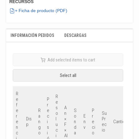
RECURSOS
+ Ficha de producto (PDF)
INFORMACIÓN PEDIDOS
DESCARGAS
Add selected items to cart
Select all
R
R
e
P
e
f
r
s
A
e
R
e
S
P
o
n
Su
r
a
c
o
E
r
Dis
l
×
Pr
e
n
i
n
n
e
Cantidad
p
u
F
ec
n
g
s
d
v
ci
c
×
io
c
o
i
a
o
i
Al
i
ó