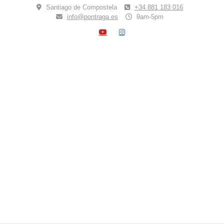
Skip
Santiago de Compostela
+34 881 183 016
to
info@pontraga.es
9am-5pm
content
YOUTUBE
INSTAGRAM