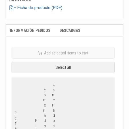
+ Ficha de producto (PDF)
INFORMACIÓN PEDIDOS
DESCARGAS
Add selected items to cart
Select all
E
E
s
s
m
m
e
e
ril
ril
a
R
a
d
e
P
d
o
f
r
o
h
e