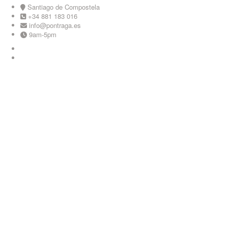
Skip
Santiago de Compostela
to
+34 881 183 016
content
info@pontraga.es
9am-5pm
Youtube
Instagram