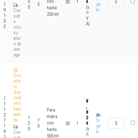
ces
0
€
30
1
1
5
gn
0
(s
hasta
9
In
Con
/I
250 ml
1-
sult
V
0
e
A)
2
stoc
k y
plaz
o de
entr
ega
Unid
ad(e
s)
disp
onib
1
8
le(s)
1
,
bajo
1
Para
8
pedi
2
matra
1
2
do
7
7
Si
ces
2
€
30
1
1
0
gn
0
(s
hasta
9
In
Con
/I
500 ml
1-
sult