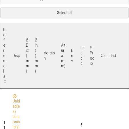
Select all
R
e
f
Ø
Ø
e
E
In
Alt
Pr
Su
r
xt
t
ur
E
Versió
e
Pr
e
(
(
a
n
Disp
Cantidad
n
ci
ec
n
m
m
(m
v
o
io
c
m
m
m)
i
)
)
a
Unid
ad(e
s)
disp
onib
1
6
le(s)
1