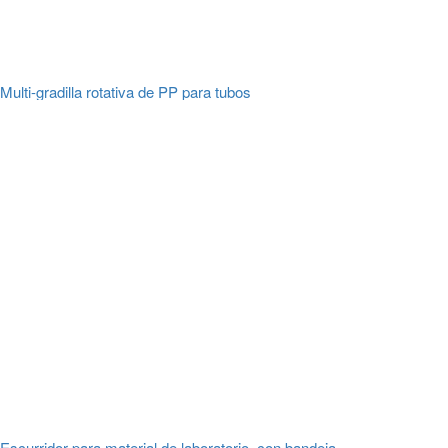
Multi-gradilla rotativa de PP para tubos
Escurridor para material de laboratorio, con bandeja