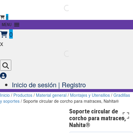
0
Primary
MENU
Menu
0
x
Inicio de sesión | Registro
Inicio
/
Productos
/
Material general
/
Montajes y Utensilios
/
Gradillas
y soportes
/ Soporte circular de corcho para matraces, Nahita®
Soporte circular de
corcho para matraces,
Nahita®