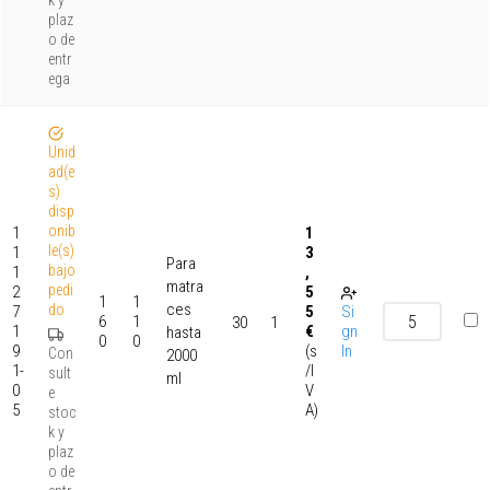
k y
plaz
o de
entr
ega
Unid
ad(e
s)
disp
onib
1
1
le(s)
1
3
Para
bajo
1
,
matra
pedi
2
5
1
1
ces
do
7
5
Si
6
1
30
1
1
€
gn
hasta
0
0
9
(s
In
Con
2000
1-
/I
sult
ml
0
V
e
5
A)
stoc
k y
plaz
o de