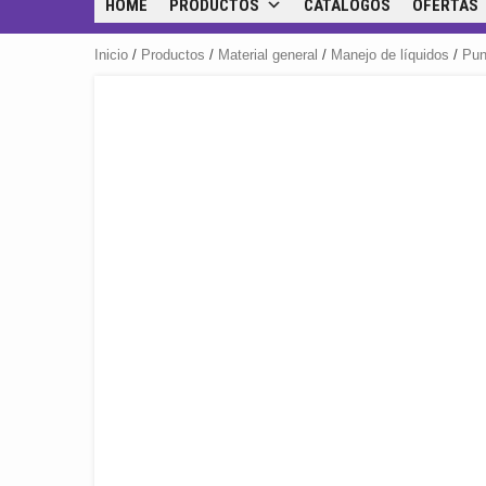
HOME
PRODUCTOS
CATÁLOGOS
OFERTAS
Inicio
/
Productos
/
Material general
/
Manejo de líquidos
/
Pun