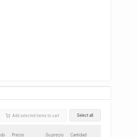
Select all
Add selected items to cart
ido
Precio
Su precio
Cantidad