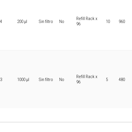
Refill Rack x
,4
200 μl
Sin filtro
No
10
960
96
Refill Rack x
,3
1000 μl
Sin filtro
No
5
480
96