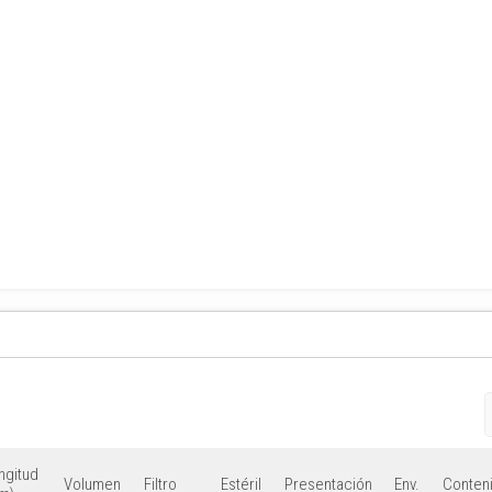
ngitud
Volumen
Filtro
Estéril
Presentación
Env.
Conten