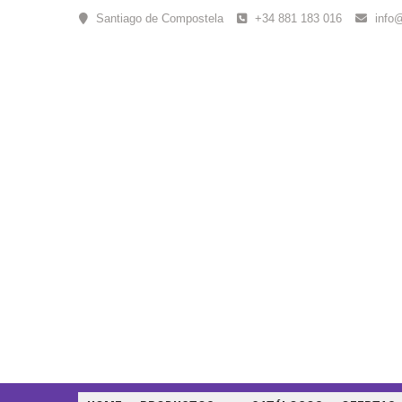
Skip
Santiago de Compostela
+34 881 183 016
info
to
content