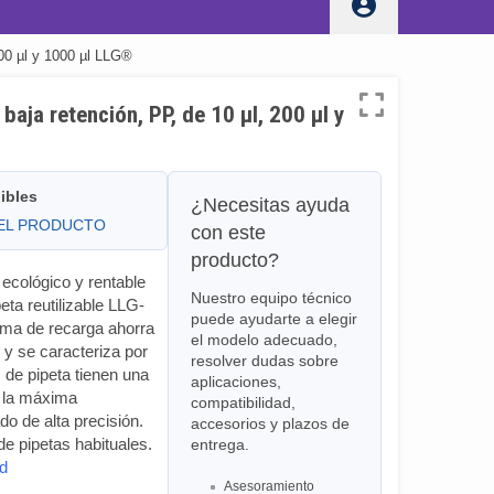
200 µl y 1000 µl LLG®
baja retención, PP, de 10 µl, 200 µl y
ibles
¿Necesitas ayuda
DEL PRODUCTO
con este
producto?
ecológico y rentable
Nuestro equipo técnico
eta reutilizable LLG-
puede ayudarte a elegir
tema de recarga ahorra
el modelo adecuado,
 y se caracteriza por
resolver dudas sobre
 de pipeta tienen una
aplicaciones,
an la máxima
compatibilidad,
o de alta precisión.
accesorios y plazos de
e pipetas habituales.
entrega.
ad
Asesoramiento