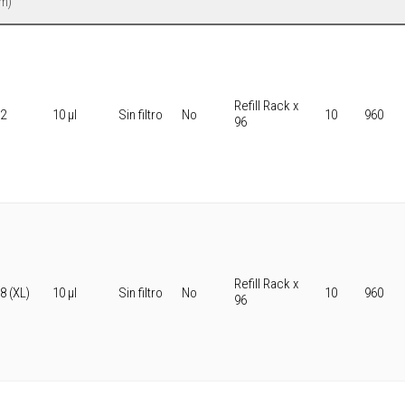
m)
Refill Rack x
,2
10 μl
Sin filtro
No
10
960
96
Refill Rack x
8 (XL)
10 μl
Sin filtro
No
10
960
96