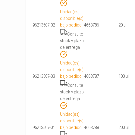
Unidad(es)
disponible(s)
96213507-02
bajo pedido
4668786
20 μl
Consulte
stock y plazo
de entrega
Unidad(es)
disponible(s)
96213507-03
bajo pedido
4668787
100 μl
Consulte
stock y plazo
de entrega
Unidad(es)
disponible(s)
96213507-04
bajo pedido
4668788
200 μl