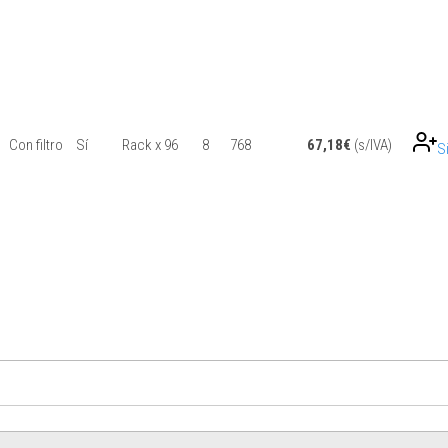
Con filtro
Sí
Rack x 96
8
768
67,18
€
(s/IVA)
S