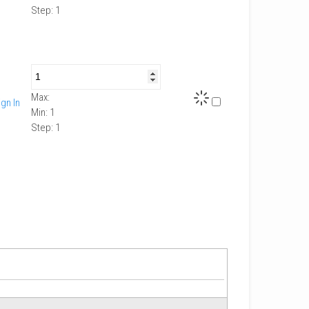
Step:
1
Max:
ign In
Min:
1
Step:
1