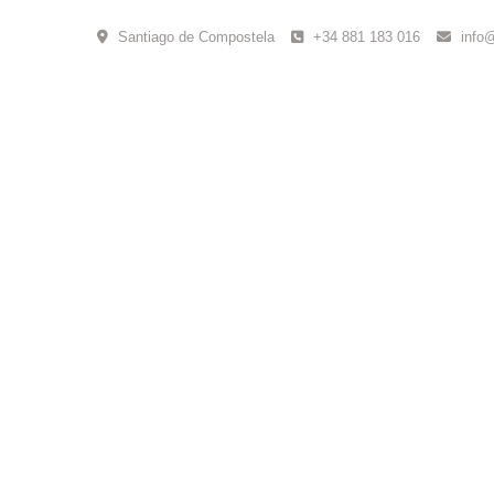
Skip
to
Santiago de Compostela
+34 881 183 016
info
content