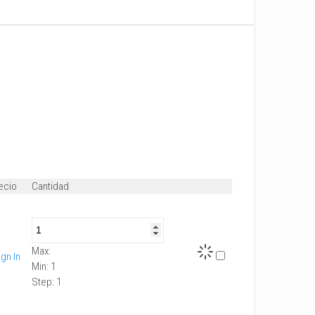
ecio
Cantidad
Max:
ign In
Min:
1
Step:
1