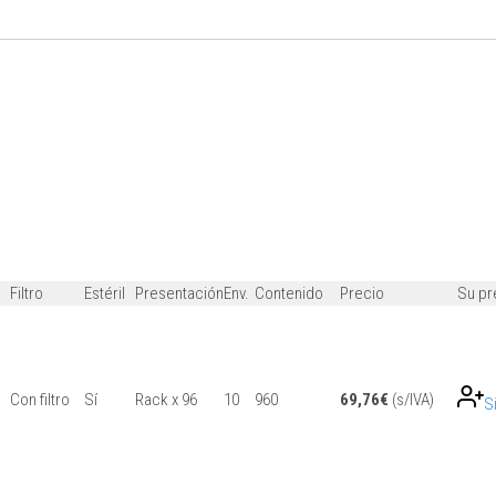
Filtro
Estéril
Presentación
Env.
Contenido
Precio
Su pr
Con filtro
Sí
Rack x 96
10
960
69,76
€
(s/IVA)
S