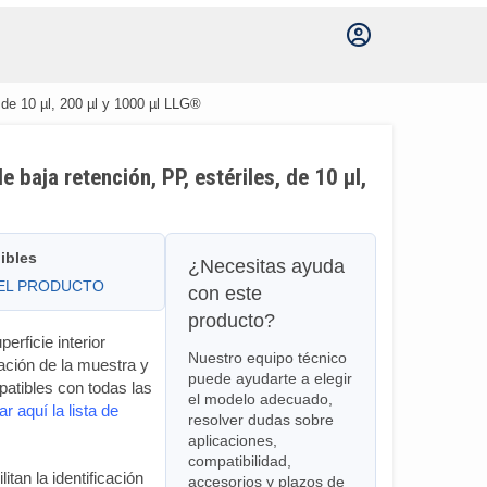
, de 10 µl, 200 µl y 1000 µl LLG®
e baja retención, PP, estériles, de 10 µl,
ibles
¿Necesitas ayuda
DEL PRODUCTO
con este
producto?
erficie interior
Nuestro equipo técnico
ación de la muestra y
puede ayudarte a elegir
patibles con todas las
el modelo adecuado,
 aquí la lista de
resolver dudas sobre
aplicaciones,
compatibilidad,
itan la identificación
accesorios y plazos de