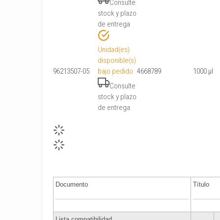
Consulte
stock y plazo
de entrega
Unidad(es)
disponible(s)
96213507-05
bajo pedido
4668789
1000 μl
Consulte
stock y plazo
de entrega
Documento
Título
Lista compatibilidad