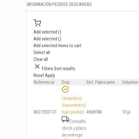
INFORMACIÓN PEDIDOS
DESCARGAS
Add selected (
)
Add selected (
)
Add selected items to cart
Select all
Clear all
Filters
Sort results
Reset
Apply
Referencia
Disp.
Ref. Fabricante
Volumen
Unidad(es)
disponible(s)
96213507-01
bajo pedido
4668784
10 μl
Consulte
stock y plazo
de entrega