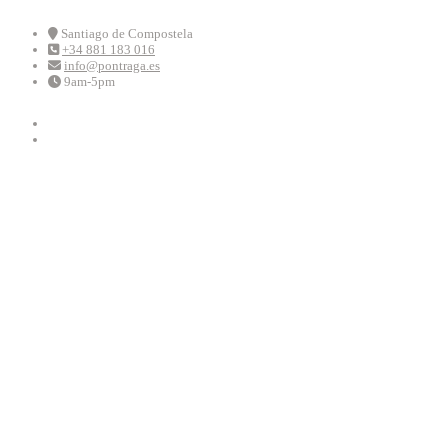
Skip
to
Santiago de Compostela
+34 881 183 016
content
info@pontraga.es
9am-5pm
Youtube
Instagram