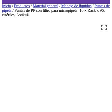
Inicio
/
Productos
/
Material general
/
Manejo de líquidos
/
Puntas de
pipeta
/ Puntas de PP con filtro para micropipeta, 10 x Rack x 96,
estériles, Astiks®