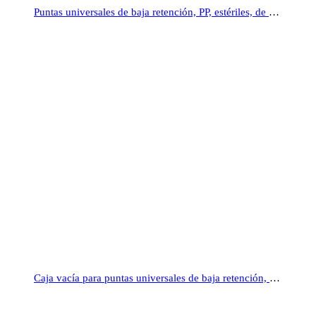
Puntas universales de baja retención, PP, estériles, de 10 µl, 200 µl y 1000 µl LLG®
Caja vacía para puntas universales de baja retención, PP, de 10 µl, 200 µl y 1000 µl LLG®