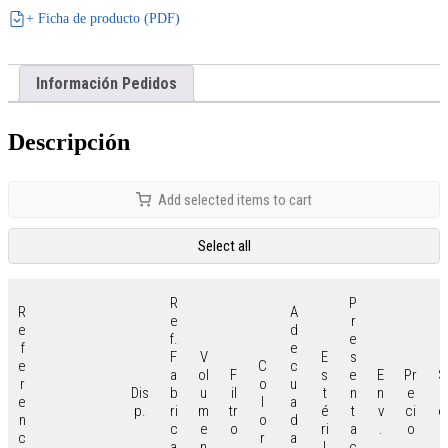
+ Ficha de producto (PDF)
Información Pedidos
Descripción
Add selected items to cart
Select all
R
P
R
A
e
r
e
d
f.
e
f
e
F
V
E
s
e
C
c
a
ol
F
s
e
E
Pr
S
r
o
u
Dis
b
u
il
t
n
n
e
p
e
l
a
p.
ri
m
tr
é
t
v
ci
e
n
o
d
c
e
o
ri
a
.
o
i
c
r
a
a
n
l
c