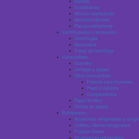
Estufas
Incubadoras
Mantas calefactoras
Mecheros Bunsen
Placas calefactoras
Centrifugación y accesorios
Centrífugas
Microtubos
Tubos de centrífuga
Consumibles
Guantes
Jeringas y agujas
Otros consumibles
Frascos para muestras
Papel y celulosa
Complementos
Papel de filtro
Puntas de pipeta
Enfriamiento
Accesorios refrigeración y conge
Chillers | Baños refrigerados
Frascos Dewar
Incubadoras refrigeradas