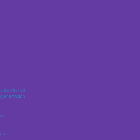
s
y accesorios
ogeneización
os
lares