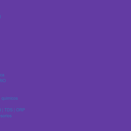
)
ica
RIO
s quimicos
d | TDS | ORP
esorios