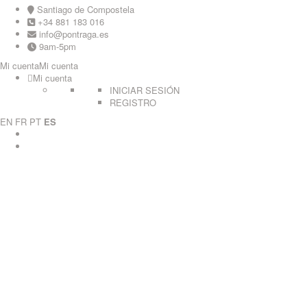
Skip
Santiago de Compostela
to
+34 881 183 016
content
info@pontraga.es
9am-5pm
Mi cuenta
Mi cuenta
Mi cuenta
INICIAR SESIÓN
REGISTRO
EN
FR
PT
ES
Youtube
Instagram