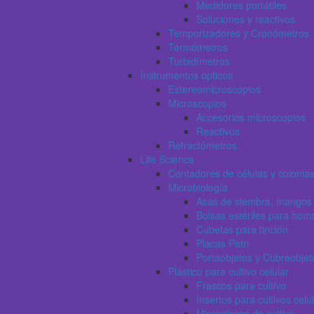
Medidores portátiles
Soluciones y reactivos
Temporizadores y Cronómetros
Termómetros
Turbidímetros
Instrumentos opticos
Estereomicroscopios
Microscopios
Accesorios microscopios
Reactivos
Refractómetros
Life Science
Contadores de células y colonia
Microbiología
Asas de siembra, mangos 
Bolsas estériles para hom
Cubetas para tinción
Placas Petri
Portaobjetos y Cubreobjet
Plástico para cultivo celular
Frascos para cultivo
Insertos para cultivos celu
Microplacas de cultivo