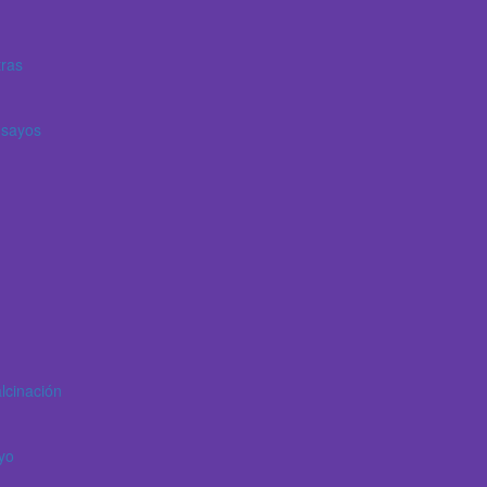
ras
nsayos
lcinación
yo