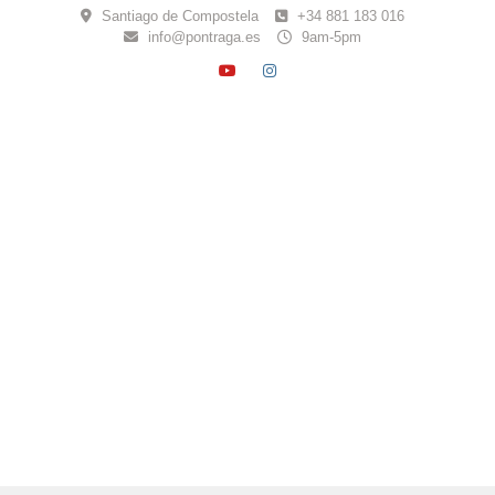
Skip
Santiago de Compostela
+34 881 183 016
to
info@pontraga.es
9am-5pm
content
YOUTUBE
INSTAGRAM