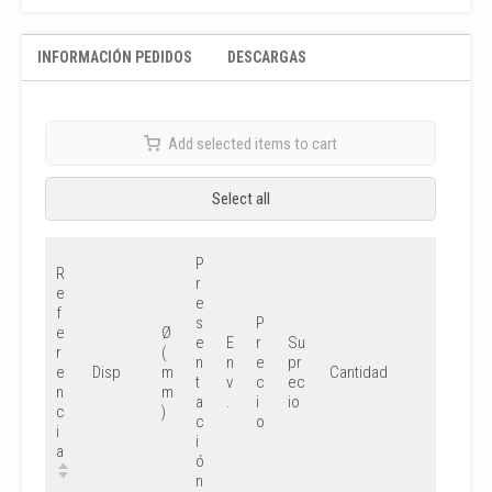
INFORMACIÓN PEDIDOS
DESCARGAS
Add selected items to cart
Select all
P
R
r
e
e
f
s
P
e
Ø
e
E
r
Su
r
(
n
n
e
pr
e
m
Disp
Cantidad
t
v
c
ec
n
m
a
.
i
io
c
)
c
o
i
i
a
ó
n