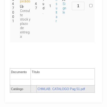
pedido
4
4
u
s
Si
1
7
7
d
u
gn
Consul
0
.
lt
In
te
0
a
stock y
1
r
plazo
de
entreg
a
Documento
Título
Catálogo
CHMLAB. CATALOGO Pag 51.pdf