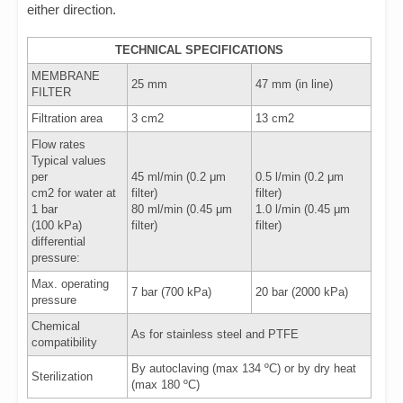
either direction.
TECHNICAL SPECIFICATIONS
MEMBRANE
25 mm
47 mm (in line)
FILTER
Filtration area
3 cm2
13 cm2
Flow rates
Typical values
per
45 ml/min (0.2 μm
0.5 l/min (0.2 μm
cm2 for water at
filter)
filter)
1 bar
80 ml/min (0.45 μm
1.0 l/min (0.45 μm
(100 kPa)
filter)
filter)
differential
pressure:
Max. operating
7 bar (700 kPa)
20 bar (2000 kPa)
pressure
Chemical
As for stainless steel and PTFE
compatibility
By autoclaving (max 134 ºC) or by dry heat
Sterilization
(max 180 ºC)