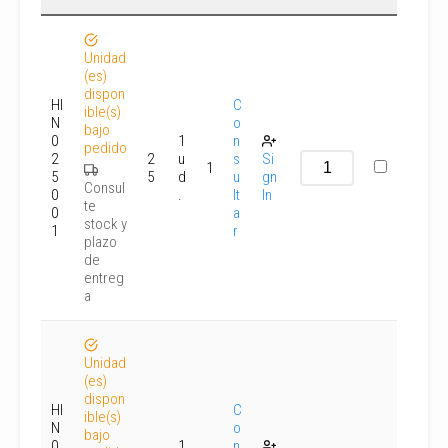
Unidad
(es)
dispon
HI
C
ible(s)
N
o
bajo
0
1
n
pedido
2
2
u
s
Si
1
5
5
d
u
gn
Consul
0
.
lt
In
te
0
a
stock y
1
r
plazo
de
entreg
a
Unidad
(es)
dispon
HI
C
ible(s)
N
o
bajo
0
1
n