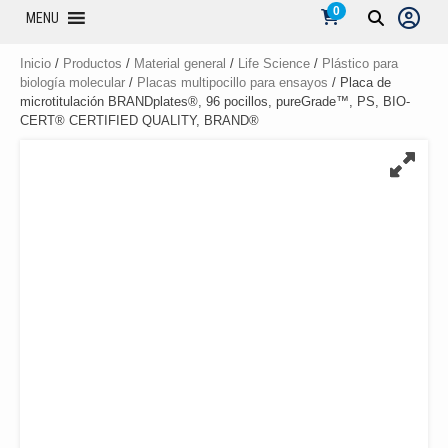
0
MENU
Inicio
/
Productos
/
Material general
/
Life Science
/
Plástico para
biología molecular
/
Placas multipocillo para ensayos
/ Placa de
microtitulación BRANDplates®, 96 pocillos, pureGrade™, PS, BIO-
CERT® CERTIFIED QUALITY, BRAND®