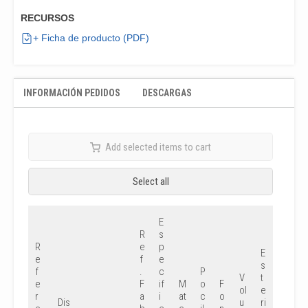
RECURSOS
+ Ficha de producto (PDF)
INFORMACIÓN PEDIDOS
DESCARGAS
Add selected items to cart
Select all
E
R
s
R
e
p
E
e
f
e
s
f
.
c
P
V
t
e
F
if
M
o
F
C
ol
e
r
a
i
at
c
o
o
E
Dis
u
ri