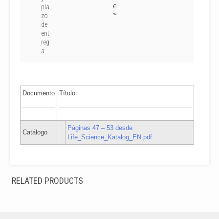
e
pla
zo
™
de
ent
reg
a
Documento
Título
Páginas 47 – 53 desde
Catálogo
Life_Science_Katalog_EN.pdf
RELATED PRODUCTS