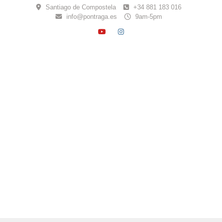
Skip
Santiago de Compostela
+34 881 183 016
to
info@pontraga.es
9am-5pm
content
YOUTUBE
INSTAGRAM