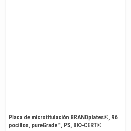
Placa de microtitulación BRANDplates®, 96
pocillos, pureGrade™, PS, BIO-CERT®