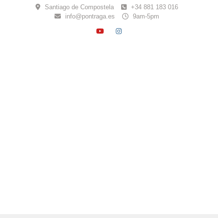
Skip
Santiago de Compostela
+34 881 183 016
to
info@pontraga.es
9am-5pm
content
YOUTUBE
INSTAGRAM