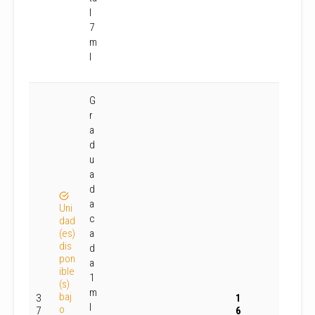
l
7
m
l
G
r
a
d
u
a
d
a
Uni
c
dad
(es)
a
dis
d
pon
a
ible
1
(s)
m
baj
3
1
l
o
7
6