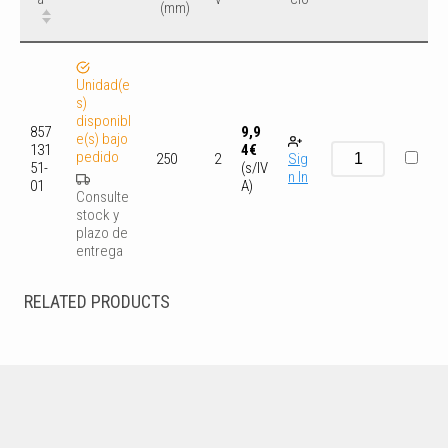
(mm)
Unidad(e
s)
disponibl
857
9,9
e(s) bajo
131
4
€
pedido
Sig
250
2
51-
(s/IV
n In
01
A)
Consulte
stock y
plazo de
entrega
RELATED PRODUCTS