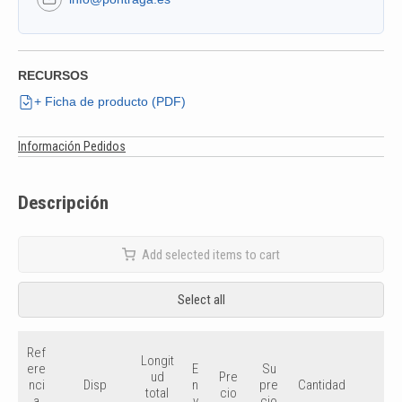
RECURSOS
+ Ficha de producto (PDF)
Información Pedidos
Descripción
Add selected items to cart
Select all
Ref
Longit
ere
E
Su
ud
Pre
nci
n
pre
Disp
Cantidad
total
cio
a
v
cio