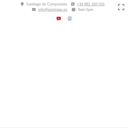
Skip
Santiago de Compostela
+34 881 183 016
to
info@pontraga.es
9am-5pm
content
YOUTUBE
INSTAGRAM