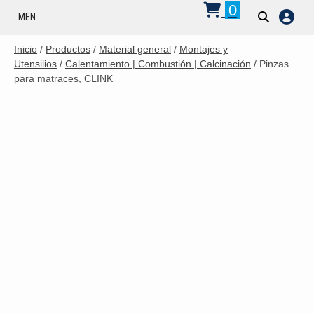
0
MENU
Inicio
/
Productos
/
Material general
/
Montajes y
Utensilios
/
Calentamiento | Combustión | Calcinación
/ Pinzas
para matraces, CLINK