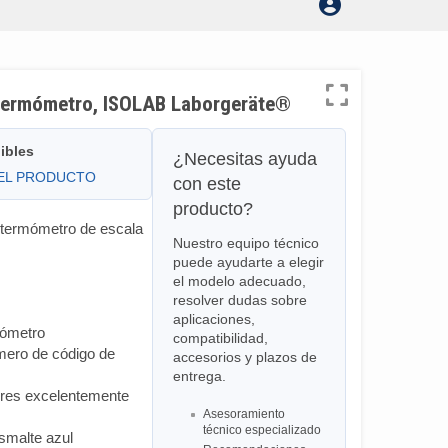
 termómetro, ISOLAB Laborgeräte®
ibles
¿Necesitas ayuda
DEL PRODUCTO
con este
producto?
 termómetro de escala
Nuestro equipo técnico
puede ayudarte a elegir
el modelo adecuado,
resolver dudas sobre
aplicaciones,
nómetro
compatibilidad,
úmero de código de
accesorios y plazos de
entrega.
ores excelentemente
Asesoramiento
técnico especializado
smalte azul