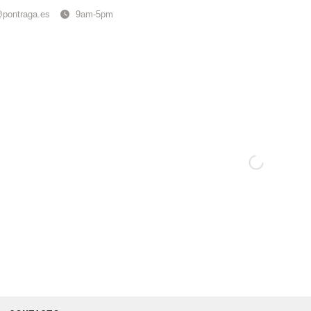
@pontraga.es
9am-5pm