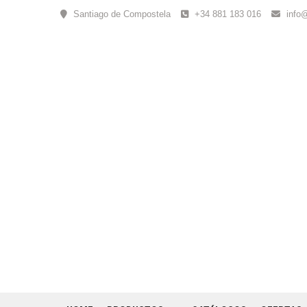
Skip
Santiago de Compostela
+34 881 183 016
info
to
content