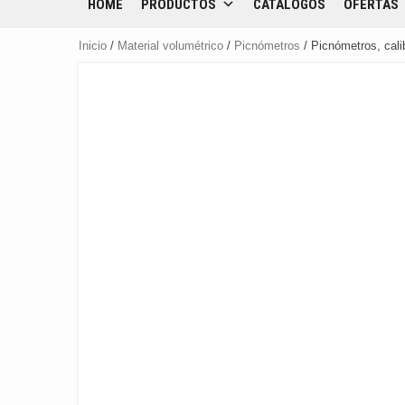
HOME
PRODUCTOS
CATÁLOGOS
OFERTAS
Inicio
/
Material volumétrico
/
Picnómetros
/ Picnómetros, cal