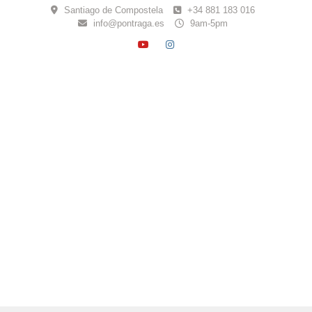
Skip
Santiago de Compostela
+34 881 183 016
to
info@pontraga.es
9am-5pm
content
YOUTUBE
INSTAGRAM