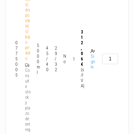
s)
dis
po
nib
le(
s)
3
baj
1
o
0
2
5
pe
7
4
2
,
0
did
7
5
9
0
0
N
Si
o
5
/
/
6
1
0
o
gn
0
4
3
€
m
In
0
0
2
(s
Co
l
5
/I
ns
V
ult
A)
e
sto
ck
y
pla
zo
de
ent
reg