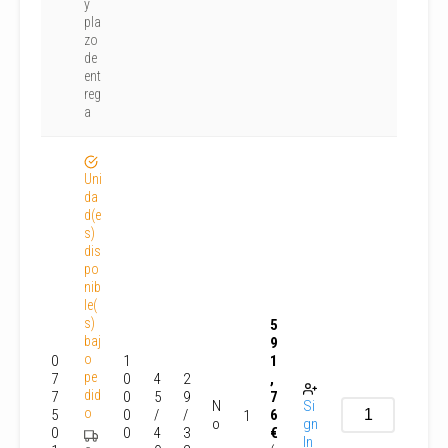
y
pla
zo
de
ent
reg
a
Uni
da
d(e
s)
dis
po
nib
le(
s)
5
baj
9
o
0
1
1
pe
7
0
4
2
,
did
7
0
5
9
7
N
Si
o
5
0
/
/
6
1
o
gn
0
0
4
3
€
In