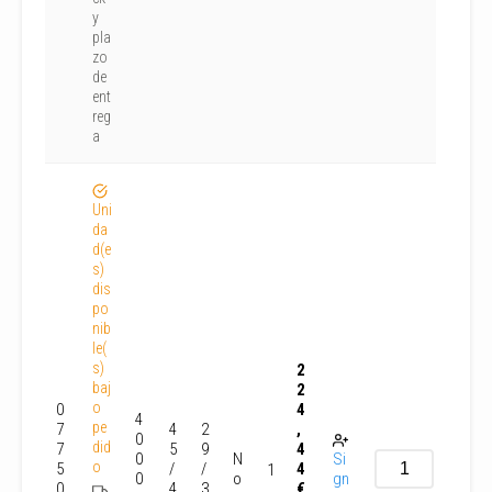
y
pla
zo
de
ent
reg
a
Uni
da
d(e
s)
dis
po
nib
le(
s)
2
baj
2
o
0
4
4
pe
7
4
2
,
0
did
7
5
9
4
0
N
Si
o
5
/
/
4
1
0
o
gn
0
4
3
€