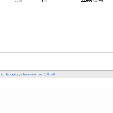
60 mm
11 mm
1
122,64
€
(s/IVA)
en_laboratory-glassware_pag 131.pdf