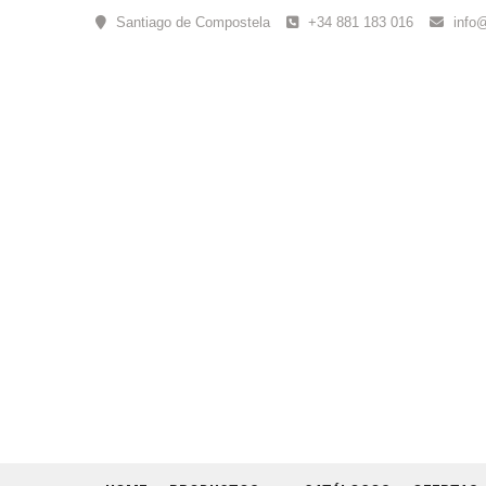
Skip
Santiago de Compostela
+34 881 183 016
info
to
content