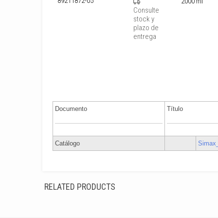
89211872-05
2000 ml
Consulte
stock y
plazo de
entrega
Documento
Título
Catálogo
Simax_
RELATED PRODUCTS