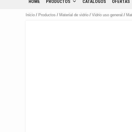
HOME
PRODUCTOS
CATÁLOGOS
OFERTAS
Inicio
/
Productos
/
Material de vidrio
/
Vidrio uso general
/
Ma