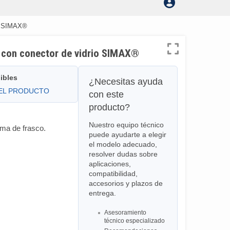
io SIMAX®
o) con conector de vidrio SIMAX®
ibles
¿Necesitas ayuda
DEL PRODUCTO
con este
producto?
Nuestro equipo técnico
rma de frasco.
puede ayudarte a elegir
el modelo adecuado,
resolver dudas sobre
aplicaciones,
compatibilidad,
accesorios y plazos de
entrega.
Asesoramiento
técnico especializado