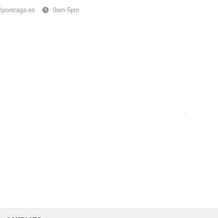
@pontraga.es
9am-5pm