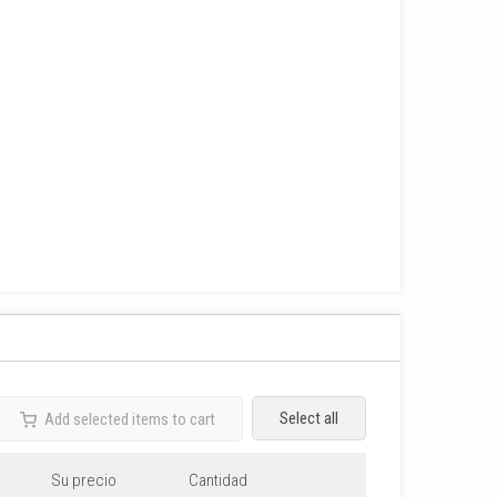
Select all
Add selected items to cart
Su precio
Cantidad