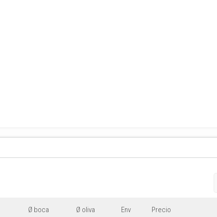
Ø boca
Ø oliva
Env
Precio