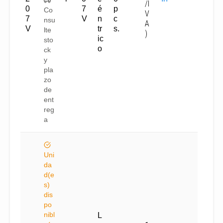
/I
0
7
é
p
Co
V
7
V
n
c
nsu
A
V
tr
s.
lte
)
ic
sto
o
ck
y
pla
zo
de
ent
reg
a
Uni
da
d(e
s)
dis
po
nibl
L