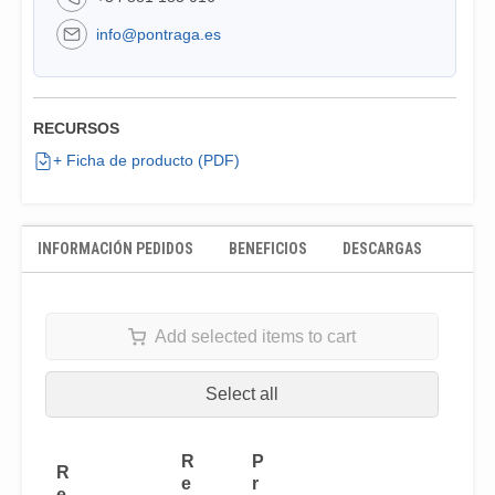
info@pontraga.es
RECURSOS
+ Ficha de producto (PDF)
INFORMACIÓN PEDIDOS
BENEFICIOS
DESCARGAS
Add selected items to cart
Select all
R
P
R
e
r
e