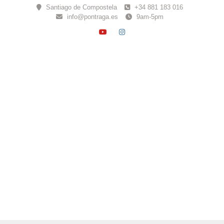
Skip
Santiago de Compostela
+34 881 183 016
to
info@pontraga.es
9am-5pm
content
YOUTUBE
INSTAGRAM