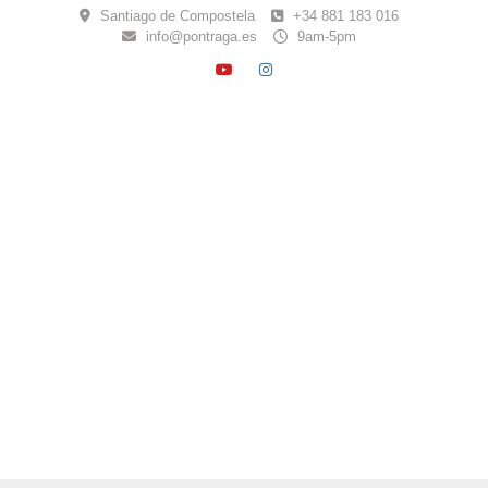
Skip
Santiago de Compostela
+34 881 183 016
to
info@pontraga.es
9am-5pm
content
YOUTUBE
INSTAGRAM