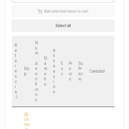
Add selected items to cart
Select all
N
R
u
e
A
m
f
li
.
Di
e
n
d
á
E
Pr
Su
r
e
Dis
e
m
n
e
Pr
e
a
Cantidad
p
o
e
v
ci
ec
n
c
ri
tr
.
o
io
c
i
fi
o
i
ó
ci
a
n
o
s
Un
ida