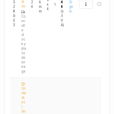
di
3
2
6
4
Si
x
1
do
2
4
m
€
gn
4
8
m
(s
In
0-
/I
Co
0
V
ns
3
A)
ult
e
st
oc
k y
pla
zo
de
en
tre
ga
Un
ida
d(
es
)
dis