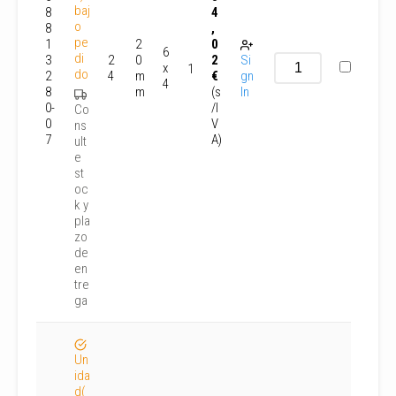
baj
8
4
o
8
,
pe
1
2
0
6
di
3
2
0
2
Si
x
1
do
2
4
m
€
gn
4
8
m
(s
In
0-
/I
Co
0
V
ns
7
A)
ult
e
st
oc
k y
pla
zo
de
en
tre
ga
Un
ida
d(