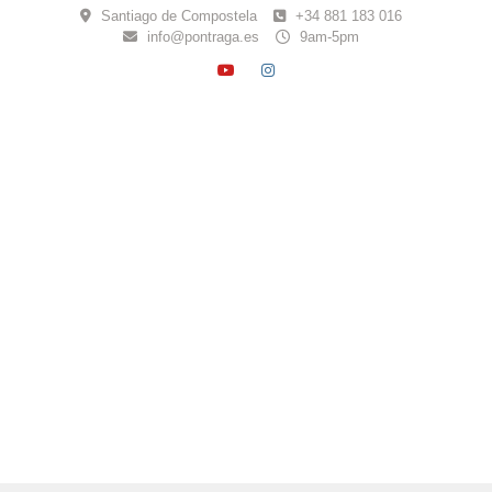
Skip
Santiago de Compostela
+34 881 183 016
to
info@pontraga.es
9am-5pm
content
YOUTUBE
INSTAGRAM