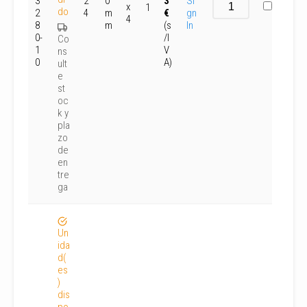
3
2
0
3
Si
x
1
do
2
4
m
€
gn
4
8
m
(s
In
0-
/I
Co
1
V
ns
0
A)
ult
e
st
oc
k y
pla
zo
de
en
tre
ga
Un
ida
d(
es
)
dis