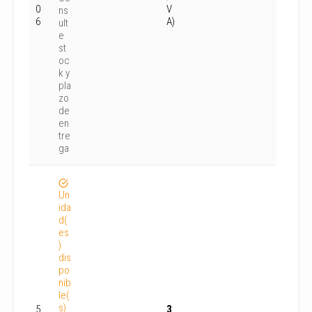
0
V
ns
6
A)
ult
e
st
oc
k y
pla
zo
de
en
tre
ga
Un
ida
d(
es
)
dis
po
nib
le(
s)
5
3