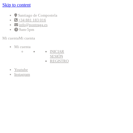
Skip to content
Santiago de Compostela
+34 881 183 016
info@pontraga.es
9am-5pm
Mi cuenta
Mi cuenta
Mi cuenta
INICIAR
SESIÓN
REGISTRO
Youtube
Instagram