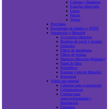
Cubetas y Bandejas
Estuches disección
Lupas
Pinzas
Tijeras
Porcelana
Recipientes de plástico y PTFE
Separación y filtración
Accesorios filtración
Bombas de vacío y presión
Embudos
Filtros de membrana
Filtros de jeringa
Matraces filtración (Kitasato)
Papel de filtro
Portafiltros
Rampas y kits de filtración
Rotavapor
Vidrio uso general
Cápsulas para evaporación
Cristalizadores
Cubetas para
espectrofotometría y
fluorimetría
Embudos