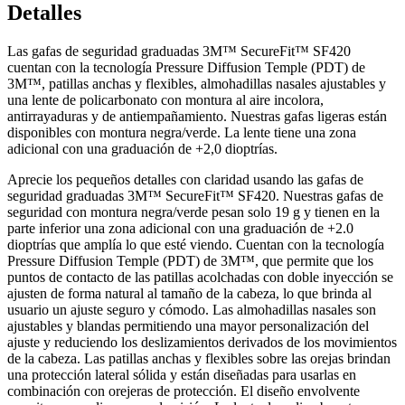
Detalles
Las gafas de seguridad graduadas 3M™ SecureFit™ SF420
cuentan con la tecnología Pressure Diffusion Temple (PDT) de
3M™, patillas anchas y flexibles, almohadillas nasales ajustables y
una lente de policarbonato con montura al aire incolora,
antirrayaduras y de antiempañamiento. Nuestras gafas ligeras están
disponibles con montura negra/verde. La lente tiene una zona
adicional con una graduación de +2,0 dioptrías.
Aprecie los pequeños detalles con claridad usando las gafas de
seguridad graduadas 3M™ SecureFit™ SF420. Nuestras gafas de
seguridad con montura negra/verde pesan solo 19 g y tienen en la
parte inferior una zona adicional con una graduación de +2.0
dioptrías que amplía lo que esté viendo. Cuentan con la tecnología
Pressure Diffusion Temple (PDT) de 3M™, que permite que los
puntos de contacto de las patillas acolchadas con doble inyección se
ajusten de forma natural al tamaño de la cabeza, lo que brinda al
usuario un ajuste seguro y cómodo. Las almohadillas nasales son
ajustables y blandas permitiendo una mayor personalización del
ajuste y reduciendo los deslizamientos derivados de los movimientos
de la cabeza. Las patillas anchas y flexibles sobre las orejas brindan
una protección lateral sólida y están diseñadas para usarlas en
combinación con orejeras de protección. El diseño envolvente