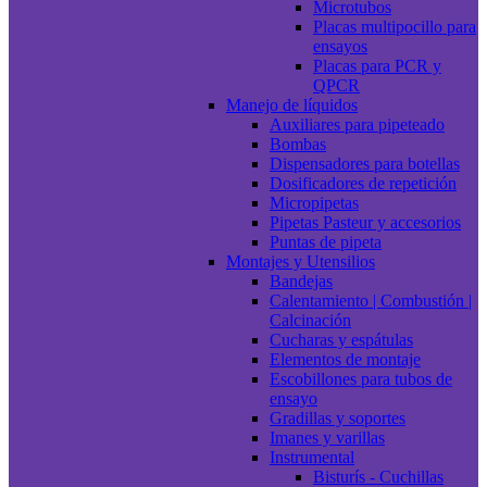
Microtubos
Placas multipocillo para
ensayos
Placas para PCR y
QPCR
Manejo de líquidos
Auxiliares para pipeteado
Bombas
Dispensadores para botellas
Dosificadores de repetición
Micropipetas
Pipetas Pasteur y accesorios
Puntas de pipeta
Montajes y Utensilios
Bandejas
Calentamiento | Combustión |
Calcinación
Cucharas y espátulas
Elementos de montaje
Escobillones para tubos de
ensayo
Gradillas y soportes
Imanes y varillas
Instrumental
Bisturís - Cuchillas