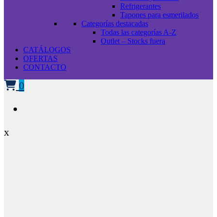
Refrigerantes
Tapones para esmerilados
Categorías destacadas
Todas las categorías A-Z
Outlet – Stocks fuera
CATÁLOGOS
OFERTAS
CONTACTO
0
x