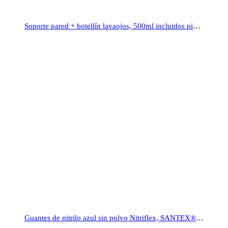
Soporte pared + botellín lavaojos, 500ml incluidos pictogramas de uso
Guantes de nitrilo azul sin polvo Nitriflex, SANTEX® GD20B