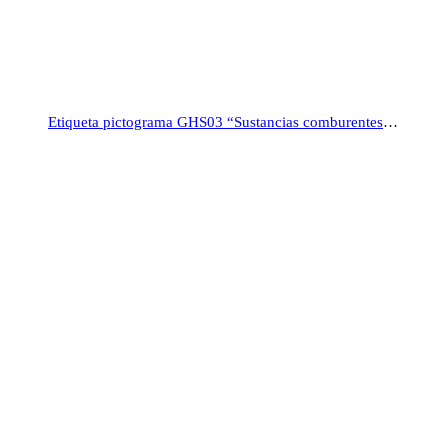
Etiqueta pictograma GHS03 “Sustancias comburentes”, rollo 500