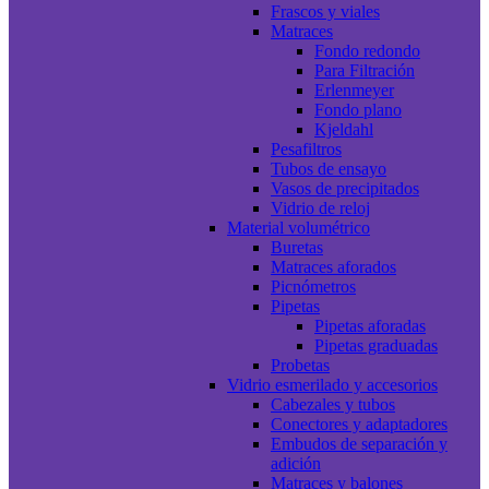
Frascos y viales
Matraces
Fondo redondo
Para Filtración
Erlenmeyer
Fondo plano
Kjeldahl
Pesafiltros
Tubos de ensayo
Vasos de precipitados
Vidrio de reloj
Material volumétrico
Buretas
Matraces aforados
Picnómetros
Pipetas
Pipetas aforadas
Pipetas graduadas
Probetas
Vidrio esmerilado y accesorios
Cabezales y tubos
Conectores y adaptadores
Embudos de separación y
adición
Matraces y balones