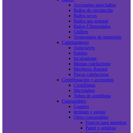
Accesorios para baños
Baños de circulación
Baños secos
Baños uso general
Baños Ultrasonidos
Chillers
Termostatos de inmersión
Calentamiento
Autoclaves
Estufas
Incubadoras
Mantas calefactoras
Mecheros Bunsen
Placas calefactoras
Centrifugación y accesorios
Centrífugas
Microtubos
Tubos de centrífuga
Consumibles
Guantes
Jeringas y agujas
Otros consumibles
Frascos para muestras
Papel y celulosa