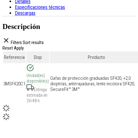
Detalles
Especificaciones técnicas
Descargas
Descripción
Filters
Sort results
Reset
Apply
Referencia
Disp
Producto
Unidad(es)
Gafas de protección graduadas SF420, +2,0
disponible(s)
3MSF420C1
dioptrías, antirrayaduras, lente incolora SF420,
SecureFit™ 3M™
Entrega
estimada en
24/48 h