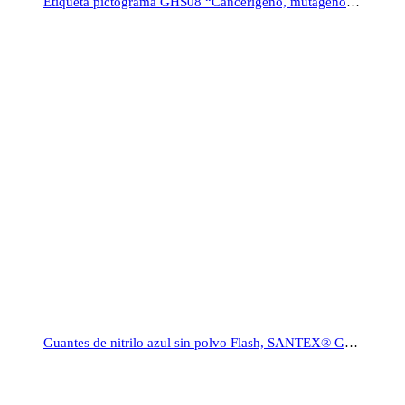
Etiqueta pictograma GHS08 “Cancerígeno, mutágeno”, rollo 500
Guantes de nitrilo azul sin polvo Flash, SANTEX® GD21B