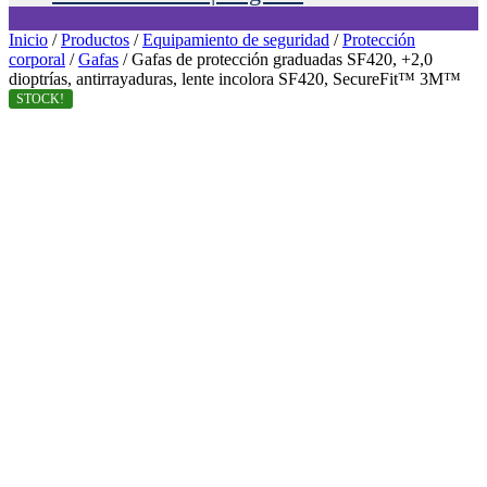
Inicio
/
Productos
/
Equipamiento de seguridad
/
Protección
corporal
/
Gafas
/ Gafas de protección graduadas SF420, +2,0
dioptrías, antirrayaduras, lente incolora SF420, SecureFit™ 3M™
STOCK!