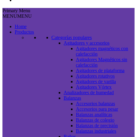
Primary Menu
MENU
MENU
Home
Productos
Categorías populares
Agitadores y accesorios
Agitadores magnéticos con
calefacción
Agitadores Magnéticos sin
calefacción
Agitadores de plataforma
Agitadores rotativos
Agitadores de varilla
Agitadores Vórtex
Analizadores de humedad
Balanzas
Accesorios balanzas
Accesorios para pesar
Balanzas analíticas
Balanzas de colegio
Balanzas de precisión
Balanzas industriales
Baños