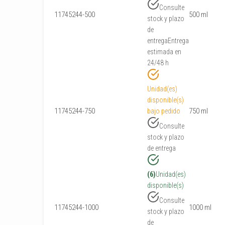
Consulte
11745244-500
500 ml
stock y plazo
de
entrega
Entrega
estimada en
24/48 h
Unidad(es)
disponible(s)
11745244-750
750 ml
bajo pedido
Consulte
stock y plazo
de entrega
(6)
Unidad(es)
disponible(s)
Consulte
11745244-1000
1000 ml
stock y plazo
de