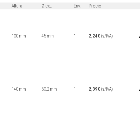
Altura
Ø ext.
Env.
Precio
100 mm
45 mm
1
2,24
€
(s/IVA)
140 mm
60,2 mm
1
2,39
€
(s/IVA)