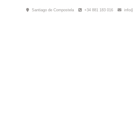
Skip
to
Santiago de Compostela
+34 881 183 016
info
content