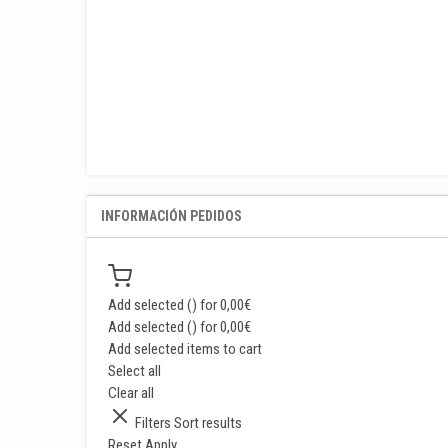
INFORMACIÓN PEDIDOS
Add selected (
) for
0,00
€
Add selected (
) for
0,00
€
Add selected items to cart
Select all
Clear all
Filters
Sort results
Reset
Apply