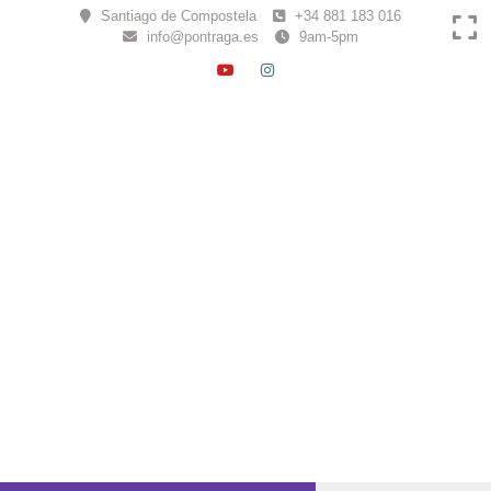
Skip
Santiago de Compostela
+34 881 183 016
to
info@pontraga.es
9am-5pm
content
YOUTUBE
INSTAGRAM