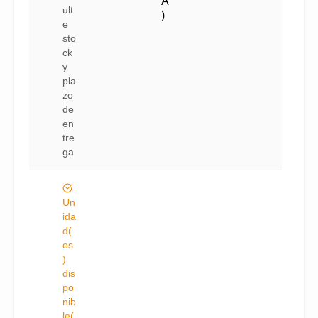
A
ult
)
e
sto
ck
y
pla
zo
de
en
tre
ga
Un
ida
d(
es
)
dis
po
nib
le(