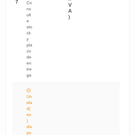
7
Co
V
ns
A
ult
)
e
sto
ck
y
pla
zo
de
en
tre
ga
Un
ida
d(
es
)
dis
po