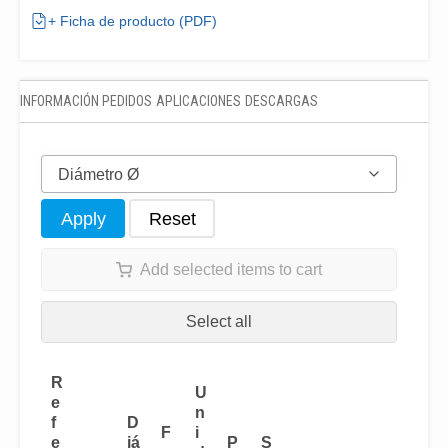
+ Ficha de producto (PDF)
INFORMACIÓN PEDIDOS
APLICACIONES
DESCARGAS
Diámetro Ø
Apply
Reset
Add selected items to cart
Select all
R
U
e
n
f
D
F
i
e
iá
P
S