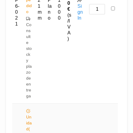
F
2
P
1
0
did
6-
1
la
0
Si
€
o
0
m
n
0
gn
(s
2
m
o
0
In
/I
1
Co
V
ns
A
ult
)
e
sto
ck
y
pla
zo
de
en
tre
ga
Un
ida
d(