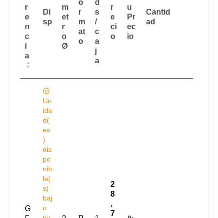
o
d
r
m
r
u
Di
r
s
Cantid
e
et
e
Pr
sp
m
/
ad
n
r
ci
ec
at
c
c
o
o
io
o
a
i
Ø
j
a
a
Un
ida
d(
es
)
dis
po
nib
le(
2
s)
8
baj
,
o
G
7
pe