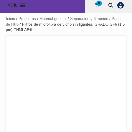
0
MENU
Inicio
/
Productos
/
Material general
/
Separación y filtración
/
Papel
de filtro
/ Filtros de microfibra de vidrio sin ligantes, GRADO GF6 (1.5
µm) CHMLAB®