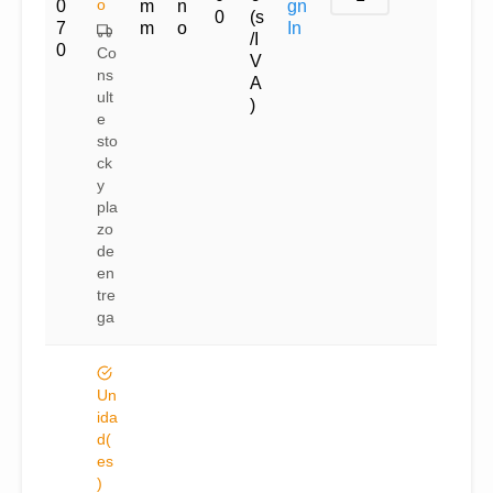
o
0
m
n
gn
0
(s
7
m
o
In
/I
0
Co
V
ns
A
ult
)
e
sto
ck
y
pla
zo
de
en
tre
ga
Un
ida
d(
es
)