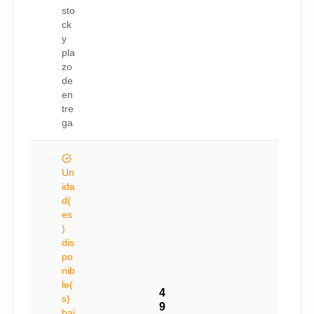
sto
ck
y
pla
zo
de
en
tre
ga
Un
ida
d(
es
)
dis
po
nib
le(
4
s)
9
baj