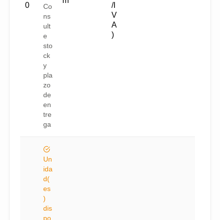
m
0
/I
Co
V
ns
A
ult
)
e
sto
ck
y
pla
zo
de
en
tre
ga
Un
ida
d(
es
)
dis
po