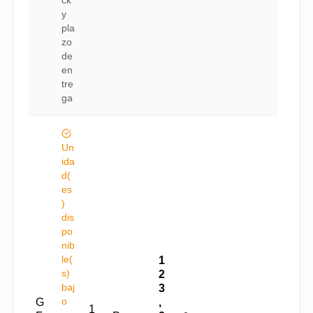
y
pla
zo
de
en
tre
ga
Un
ida
d(
es
)
dis
po
nib
le(
1
s)
2
baj
3
o
G
,
1