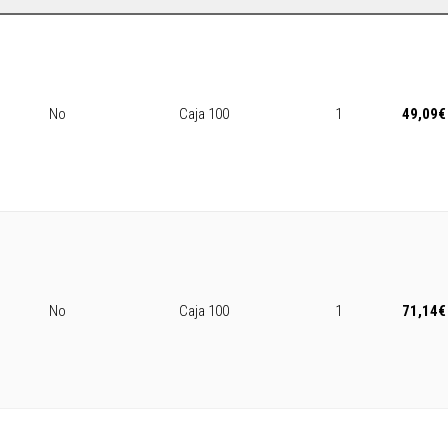
No
Caja 100
1
49,09
€
No
Caja 100
1
71,14
€