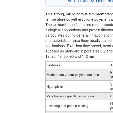
VER TODAS LAS OPCION
This strong, micro-porous film membrane
temperature polyethersulfone polymer that
These membrane filters are recommende
biological applications and protein filtra
particulates during general filtration and 
characteristics make them ideally suited f
applications. Excellent flow speed, even 
supplied as standard in pore size 0.2 and
13, 25, 47, 50, 90 and 142 mm.
Features:
A
P
Made entirely from polyethersulfone
st
St
Hydrophilic
s
Very low non-specific adsorption
B
Fi
Low drug and protein binding
p