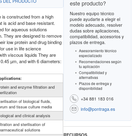
ES DEL PRODUCTO
este producto?
Nuestro equipo técnico
 is constructed from a high
puede ayudarte a elegir el
 is acid and base resistant.
modelo adecuado, resolver
d for aqueous solutions
dudas sobre aplicaciones,
tion. They are designed to remove
compatibilidad, accesorios y
their low protein and drug binding
plazos de entrega.
or use in life science
Asesoramiento técnico
with viscous liquids They are
especializado
 0.45 µm, and with 6 diameters:
Recomendaciones según
tu aplicación
Compatibilidad y
alternativas
pplications:
Plazos de entrega y
rotein and enzyme filtration and
disponibilidad
erilization
+34 881 183 016
erilisation of biological fluids,
erum and tissue culture media
info@pontraga.es
iological and clinical analysis
ltration and sterilisation of
harmaceutical solutions
RECURSOS