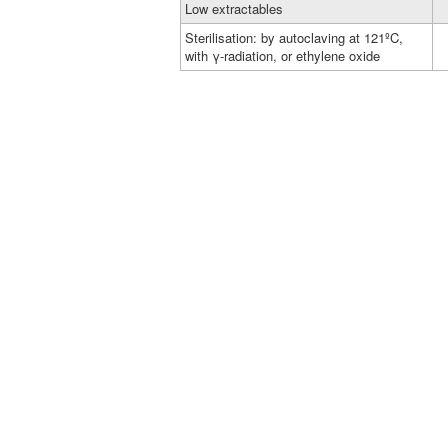
Low extractables
Sterilisation: by autoclaving at 121ºC,
with γ-radiation, or ethylene oxide