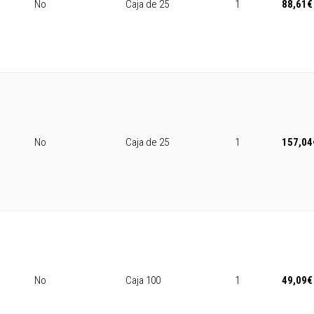
No
Caja de 25
1
88,61
€
No
Caja de 25
1
157,04
No
Caja 100
1
49,09
€