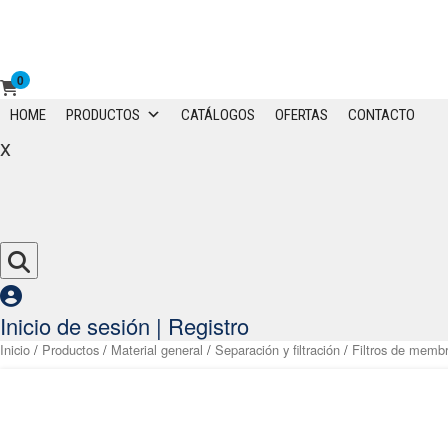
0
Primary
HOME
PRODUCTOS
CATÁLOGOS
OFERTAS
CONTACTO
Menu
x
Inicio de sesión | Registro
Inicio
/
Productos
/
Material general
/
Separación y filtración
/
Filtros de memb