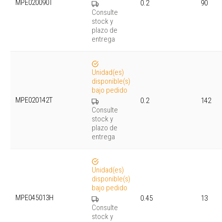
MPE020090T
0.2
90
Consulte
stock y
plazo de
entrega
Unidad(es)
disponible(s)
bajo pedido
MPE020142T
0.2
142
Consulte
stock y
plazo de
entrega
Unidad(es)
disponible(s)
bajo pedido
MPE045013H
0.45
13
Consulte
stock y