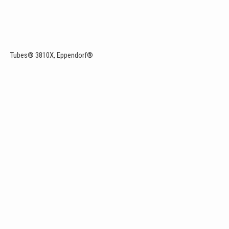
Tubes® 3810X, Eppendorf®