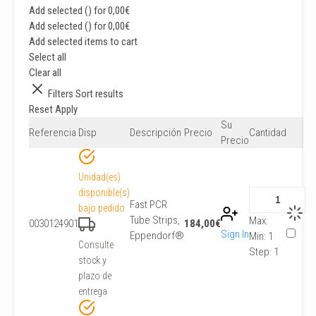
Add selected (
) for
0,00
€
Add selected (
) for
0,00
€
Add selected items to cart
Select all
Clear all
Filters
Sort results
Reset
Apply
Su
Referencia
Disp
Descripción
Precio
Cantidad
Precio
Unidad(es)
disponible(s)
Fast PCR
bajo pedido
Tube Strips,
Max:
0030124901
184,00
€
Sign In
Eppendorf®
Min:
1
Consulte
Step:
1
stock y
plazo de
entrega