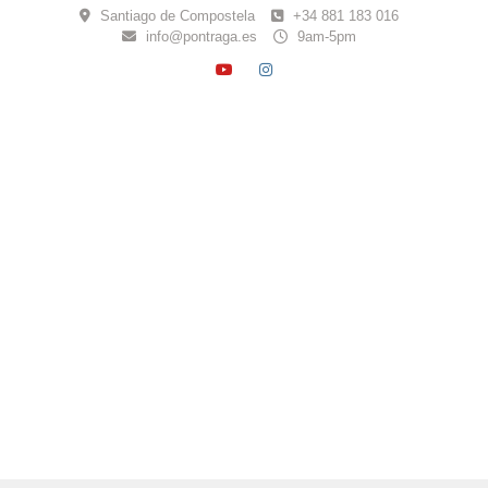
Skip
Santiago de Compostela
+34 881 183 016
to
info@pontraga.es
9am-5pm
content
YOUTUBE
INSTAGRAM