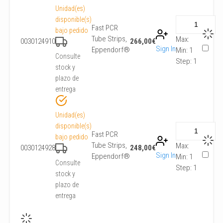
Unidad(es)
disponible(s)
Fast PCR
bajo pedido
Tube Strips,
Max:
0030124910
266,00
€
Sign In
Eppendorf®
Min:
1
Consulte
Step:
1
stock y
plazo de
entrega
Unidad(es)
disponible(s)
Fast PCR
bajo pedido
Tube Strips,
Max:
0030124928
248,00
€
Sign In
Eppendorf®
Min:
1
Consulte
Step:
1
stock y
plazo de
entrega