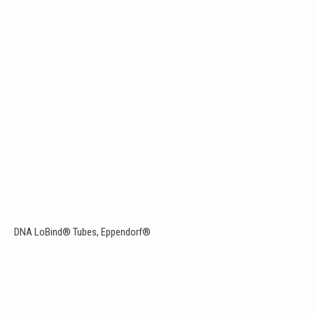
DNA LoBind® Tubes, Eppendorf®