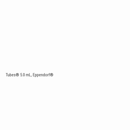
Tubes® 5.0 mL, Eppendorf®