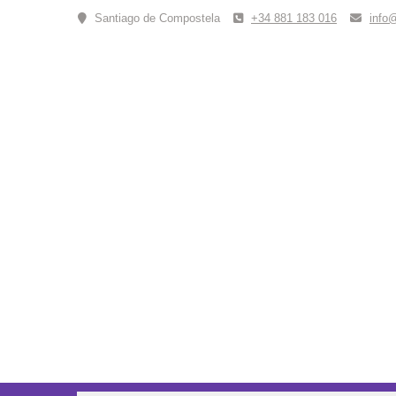
Skip
Santiago de Compostela
+34 881 183 016
info
to
content