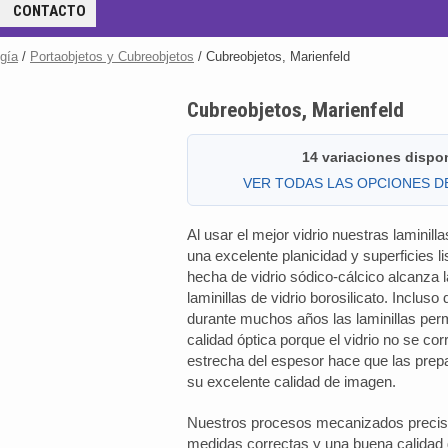
CONTACTO
ogía
/
Portaobjetos y Cubreobjetos
/ Cubreobjetos, Marienfeld
Cubreobjetos, Marienfeld
14 variaciones dispo
VER TODAS LAS OPCIONES 
Al usar el mejor vidrio nuestras laminill
una excelente planicidad y superficies li
hecha de vidrio sódico-cálcico alcanza 
laminillas de vidrio borosilicato. Inclus
durante muchos años las laminillas pe
calidad óptica porque el vidrio no se corr
estrecha del espesor hace que las pre
su excelente calidad de imagen.
Nuestros procesos mecanizados precis
medidas correctas y una buena calidad 