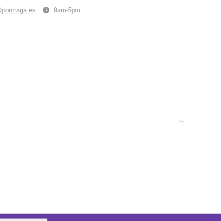
@pontraga.es
9am-5pm