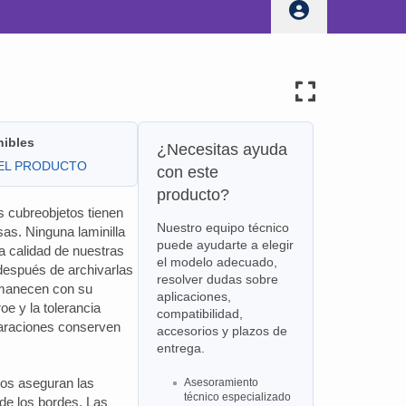
nibles
¿Necesitas ayuda
DEL PRODUCTO
con este
producto?
as cubreobjetos tienen
Nuestro equipo técnico
sas. Ninguna laminilla
puede ayudarte a elegir
la calidad de nuestras
el modelo adecuado,
o después de archivarlas
resolver dudas sobre
rmanecen con su
aplicaciones,
oe y la tolerancia
compatibilidad,
paraciones conserven
accesorios y plazos de
entrega.
os aseguran las
Asesoramiento
técnico especializado
de los bordes. Las