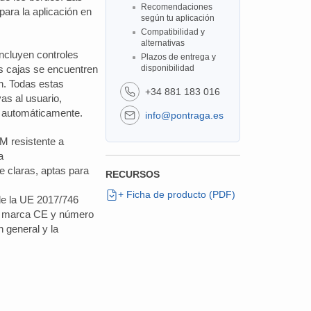
Recomendaciones
 para la aplicación en
según tu aplicación
Compatibilidad y
alternativas
ncluyen controles
Plazos de entrega y
as cajas se encuentren
disponibilidad
en. Todas estas
+34 881 183 016
vas al usuario,
s automáticamente.
info@pontraga.es
M resistente a
a
 claras, aptas para
RECURSOS
+ Ficha de producto (PDF)
de la UE 2017/746
con marca CE y número
n general y la