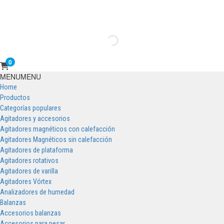
0
Primary
MENU
MENU
Menu
Home
Productos
Categorías populares
Agitadores y accesorios
Agitadores magnéticos con calefacción
Agitadores Magnéticos sin calefacción
Agitadores de plataforma
Agitadores rotativos
Agitadores de varilla
Agitadores Vórtex
Analizadores de humedad
Balanzas
Accesorios balanzas
Accesorios para pesar