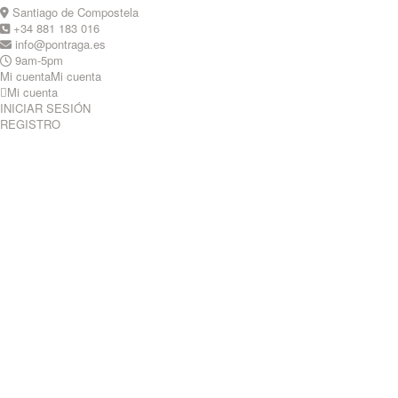
Skip
Santiago de Compostela
to
+34 881 183 016
content
info@pontraga.es
9am-5pm
Mi cuenta
Mi cuenta
Mi cuenta
INICIAR SESIÓN
REGISTRO
Youtube
Instagram