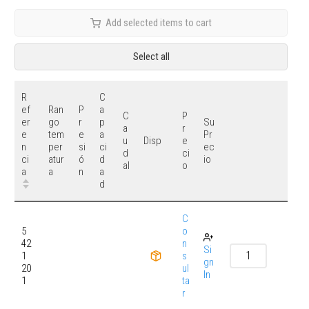
Add selected items to cart
Select all
R
C
ef
Ran
P
a
C
P
er
go
r
p
Su
a
r
e
tem
e
a
Pr
u
e
Disp
n
per
si
ci
ec
d
ci
ci
atur
ó
d
io
al
o
a
a
n
a
d
C
5
o
42
n
Si
1
s
gn
20
ul
In
1
ta
r