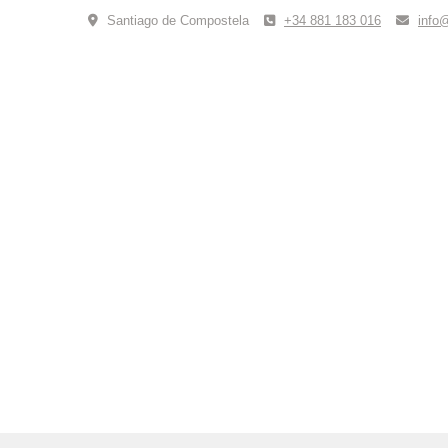
Skip
Santiago de Compostela
+34 881 183 016
info
to
content