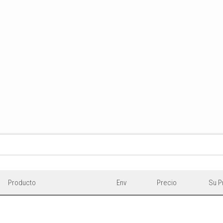
Producto
Env
Precio
Su P