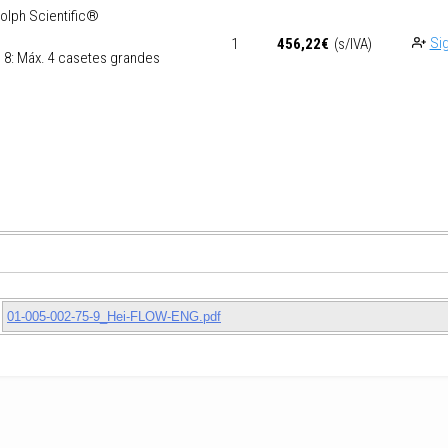
olph Scientific®
Sig
1
456,22
€
(s/IVA)
C 8: Máx. 4 casetes grandes
01-005-002-75-9_Hei-FLOW-ENG.pdf