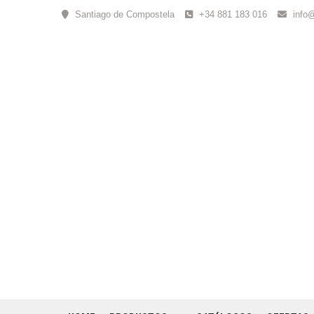
Skip
Santiago de Compostela
+34 881 183 016
info
to
content