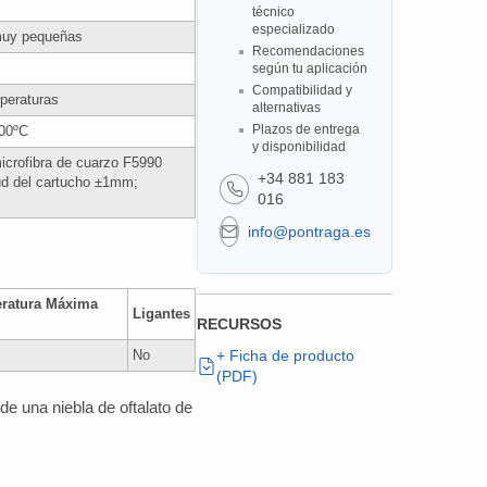
técnico
especializado
 muy pequeñas
Recomendaciones
según tu aplicación
Compatibilidad y
peraturas
alternativas
Plazos de entrega
900ºC
y disponibilidad
microfibra de cuarzo F5990
+34 881 183
ud del cartucho ±1mm;
016
info@pontraga.es
ratura Máxima
Ligantes
RECURSOS
No
+ Ficha de producto
(PDF)
 de una niebla de oftalato de