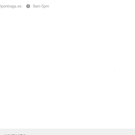
@pontraga.es
9am-5pm