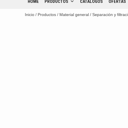
HOME
PRODUCTOS
CATÁLOGOS
OFERTAS
Inicio
/
Productos
/
Material general
/
Separación y filtrac