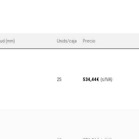
itud (mm)
Unids/caja
Precio
25
534,44
€
(s/IVA)