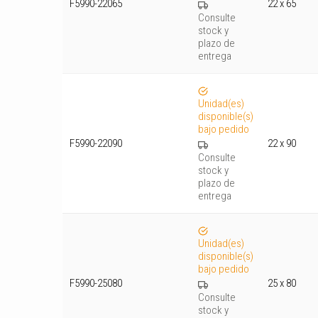
F5990-22065
22 x 65
Consulte
stock y
plazo de
entrega
Unidad(es)
disponible(s)
bajo pedido
F5990-22090
22 x 90
Consulte
stock y
plazo de
entrega
Unidad(es)
disponible(s)
bajo pedido
F5990-25080
25 x 80
Consulte
stock y