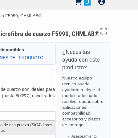
0
uarzo F5990, CHMLAB®
microfibra de cuarzo F5990, CHMLAB®
 disponibles
¿Necesitas
ONES DEL PRODUCTO
ayuda con este
producto?
Nuestro equipo
técnico puede
 de cuarzo son ideales para
ayudarte a elegir el
s (hasta 900ºC), e indicados
modelo adecuado,
resolver dudas sobre
aplicaciones,
compatibilidad,
accesorios y plazos
de entrega.
o de alta pureza (SiO4) libres
vos
Asesoramiento