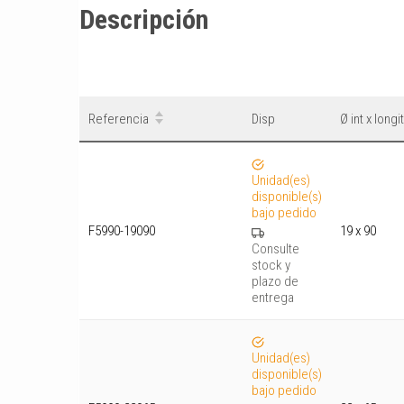
Descripción
Referencia
Disp
Ø int x long
Unidad(es)
disponible(s)
bajo pedido
F5990-19090
19 x 90
Consulte
stock y
plazo de
entrega
Unidad(es)
disponible(s)
bajo pedido