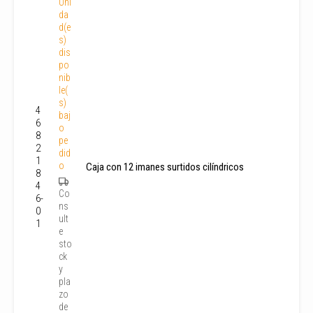
Uni
da
d(e
s)
dis
po
nib
le(
s)
4
baj
6
o
8
,
pe
2
did
1
o
Caja con 12 imanes surtidos cilíndricos
8
4
Co
6-
/
ns
0
ult
1
e
sto
ck
y
pla
zo
de