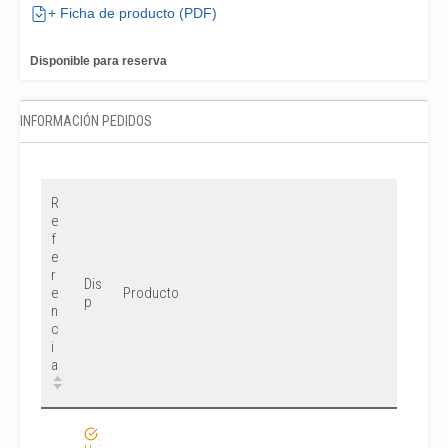
+ Ficha de producto (PDF)
Disponible para reserva
INFORMACIÓN PEDIDOS
R
e
f
e
r
Dis
e
Producto
p
n
c
i
a