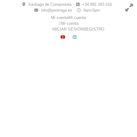
Skip
Santiago de Compostela
+34 881 183 016
to
info@pontraga.es
9am-5pm
content
Mi cuenta
Mi cuenta
Mi cuenta
INICIAR SESIÓN
REGISTRO
YOUTUBE
INSTAGRAM