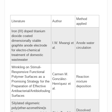
Method
Literature
Author
applied
Iron (III) doped titanium
dioxide coated
dimensionally stable
I.W. Mwangi et
Anode water
graphite anode electrode
al.
circulation
for electro-chemical
treatment of domestic
wastewater
Wrinkling on Stimuli-
Responsive Functional
Carmen M.
Polymer Surfaces as a
Reaction
González-
Promising Strategy for the
mixture
Henríquez et
Preparation of Effective
deposition
al.
Antibacterial/Antibiofouling
Surfaces
Silylated oligomeric
poly(ether-azomethine)s
Dissolved