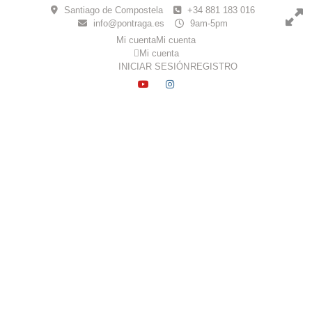
Skip
Santiago de Compostela
+34 881 183 016
to
info@pontraga.es
9am-5pm
content
Mi cuenta
Mi cuenta
Mi cuenta
INICIAR SESIÓN
REGISTRO
YOUTUBE
INSTAGRAM