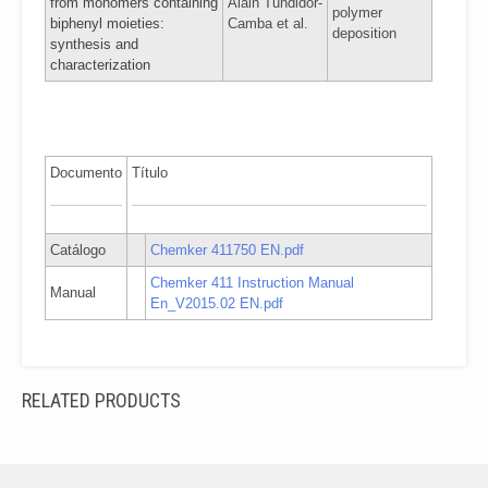
from monomers containing
Alain Tundidor-
polymer
biphenyl moieties:
Camba et al.
deposition
synthesis and
characterization
Documento
Título
Catálogo
Chemker 411750 EN.pdf
Chemker 411 Instruction Manual
Manual
En_V2015.02 EN.pdf
RELATED PRODUCTS