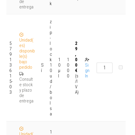
de
k
entrega
z
i
p
-
Unidad(
5
l
2
es)
7
o
9
disponib
9
c
,
le(s)
1
k
1
1
0
bajo
3
S
1
0
0
0
Si
pedido
6
í
0
μ
0
€
gn
1
u
l
0
(s
In
Consult
5-
d
/I
e stock
0
/
V
y plazo
3
b
A)
de
o
entrega
l
s
a
1
Unidad(