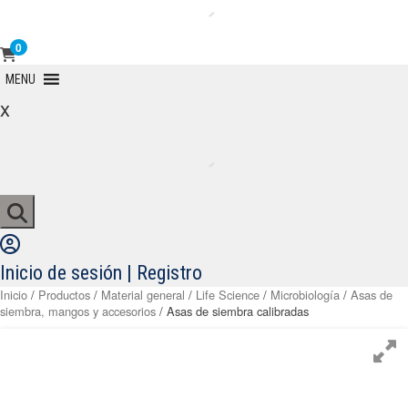
0
Primary
MENU
Menu
x
Inicio de sesión | Registro
Inicio
/
Productos
/
Material general
/
Life Science
/
Microbiología
/
Asas de
siembra, mangos y accesorios
/ Asas de siembra calibradas