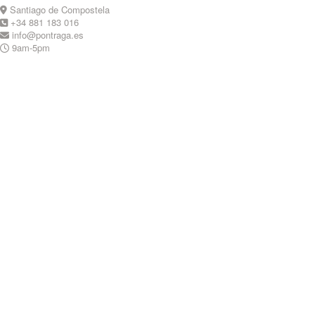
Skip
Santiago de Compostela
to
+34 881 183 016
content
info@pontraga.es
9am-5pm
Youtube
Instagram