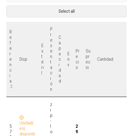
Select all
P
R
r
e
C
e
f
a
E
s
e
p
s
e
Pr
Su
r
a
E
t
n
e
pr
e
c
n
Disp
Cantidad
é
t
ci
ec
n
i
v
ri
a
o
io
c
d
l
c
i
a
i
a
d
ó
n
z
i
p
-
Unidad(
5
l
2
es)
7
o
9
disponib