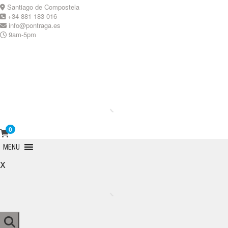
Skip
Santiago de Compostela
to
+34 881 183 016
content
info@pontraga.es
9am-5pm
Youtube
Instagram
0
Primary
MENU
Menu
x