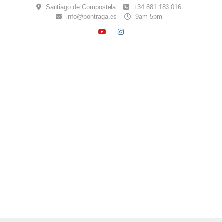
Skip
Santiago de Compostela
+34 881 183 016
to
info@pontraga.es
9am-5pm
content
YOUTUBE
INSTAGRAM