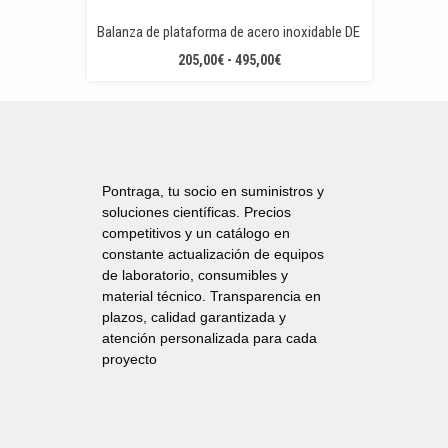
Balanza de plataforma de acero inoxidable DE
RANGO
205,00
€
-
495,00
€
DE
PRECIOS:
DESDE
205,00€
HASTA
495,00€
Pontraga, tu socio en suministros y
soluciones científicas. Precios
competitivos y un catálogo en
constante actualización de equipos
de laboratorio, consumibles y
material técnico. Transparencia en
plazos, calidad garantizada y
atención personalizada para cada
proyecto