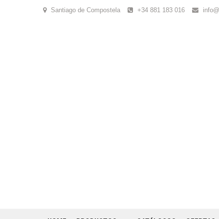
Skip
Santiago de Compostela
+34 881 183 016
info@
to
content