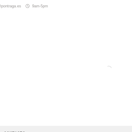
@pontraga.es
9am-5pm