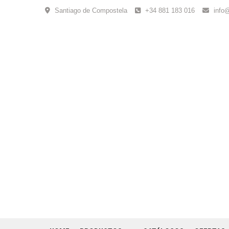
Skip
Santiago de Compostela
+34 881 183 016
info
to
content