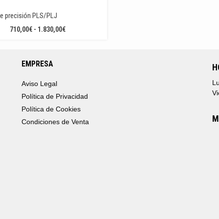
e precisión PLS/PLJ
RANGO
710,00
€
-
1.830,00
€
DE
PRECIOS:
DESDE
EMPRESA
H
710,00€
HASTA
Lu
Aviso Legal
1.830,00€
Vi
Política de Privacidad
Política de Cookies
M
Condiciones de Venta