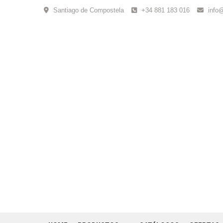
Skip
Santiago de Compostela
+34 881 183 016
info
to
content