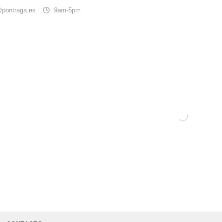
@pontraga.es
9am-5pm