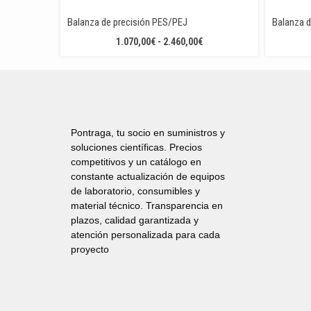
Balanza de precisión PES/PEJ
Balanza d
RANGO
1.070,00
€
-
2.460,00
€
DE
PRECIOS:
DESDE
1.070,00€
HASTA
2.460,00€
Pontraga, tu socio en suministros y
soluciones científicas. Precios
competitivos y un catálogo en
constante actualización de equipos
de laboratorio, consumibles y
material técnico. Transparencia en
plazos, calidad garantizada y
atención personalizada para cada
proyecto