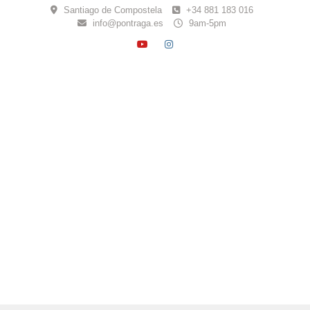
Skip
Santiago de Compostela
+34 881 183 016
to
info@pontraga.es
9am-5pm
content
YOUTUBE
INSTAGRAM