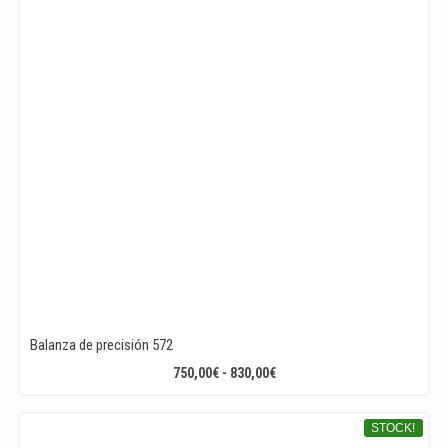
Balanza de precisión 572
RANGO
750,00
€
-
830,00
€
DE
PRECIOS:
STOCK!
DESDE