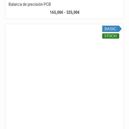
Balanza de precisión PCB
RANGO
165,00
€
-
325,00
€
DE
PRECIOS:
BASIC
DESDE
165,00€
STOCK!
HASTA
325,00€