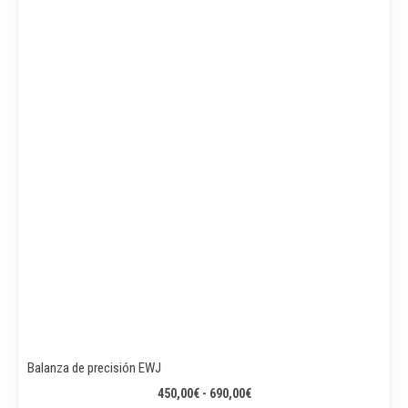
750,00€
HASTA
830,00€
Balanza de precisión EWJ
RANGO
450,00
€
-
690,00
€