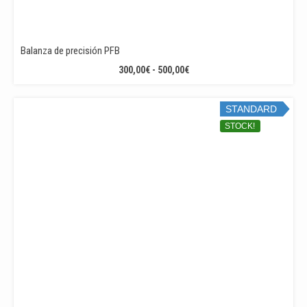
Balanza de precisión PFB
RANGO
300,00
€
-
500,00
€
DE
PRECIOS:
STANDARD
DESDE
300,00€
STOCK!
HASTA
500,00€