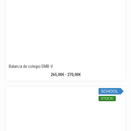
Balanza de colegio EMB-V
RANGO
265,00
€
-
270,00
€
DE
PRECIOS:
SCHOOL
DESDE
265,00€
STOCK!
HASTA
270,00€