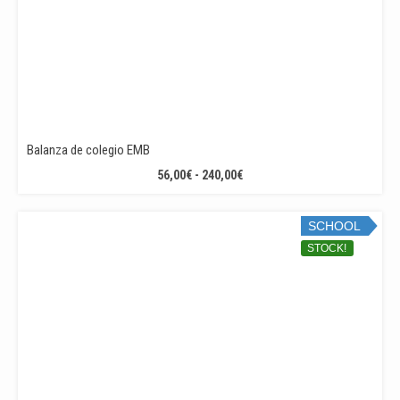
Balanza de colegio EMB
RANGO
56,00
€
-
240,00
€
DE
PRECIOS:
SCHOOL
DESDE
56,00€
STOCK!
HASTA
240,00€