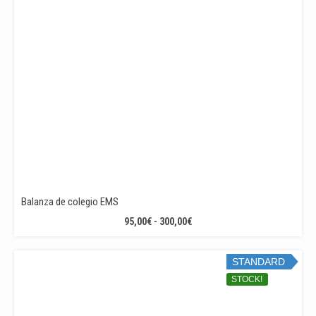
Balanza de colegio EMS
RANGO
95,00
€
-
300,00
€
DE
PRECIOS:
STANDARD
DESDE
95,00€
STOCK!
HASTA
300,00€