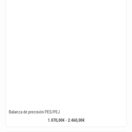
HASTA
325,00€
Balanza de precisión PES/PEJ
RANGO
1.070,00
€
-
2.460,00
€
DE