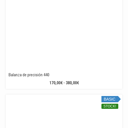
Balanza de precisión 440
RANGO
170,00
€
-
380,00
€
DE
PRECIOS:
BASIC
DESDE
170,00€
STOCK!
HASTA
380,00€