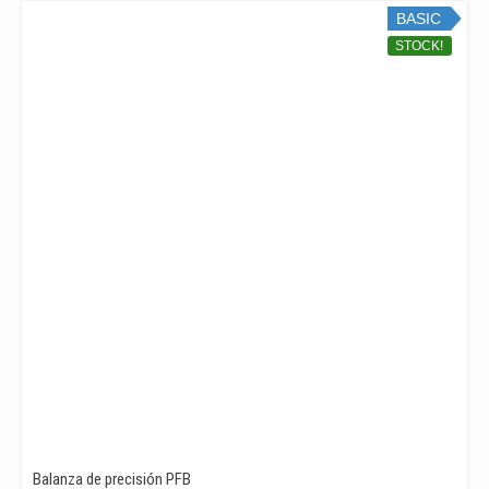
PRECIOS:
BASIC
DESDE
1.070,00€
STOCK!
HASTA
2.460,00€
Balanza de precisión PFB