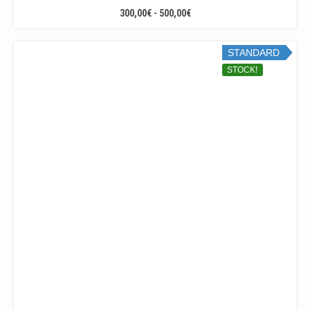
RANGO
300,00
€
-
500,00
€
DE
PRECIOS:
STANDARD
DESDE
300,00€
STOCK!
HASTA
500,00€