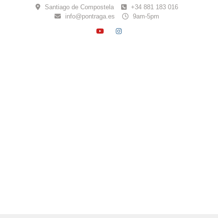
Skip
Santiago de Compostela
+34 881 183 016
to
info@pontraga.es
9am-5pm
content
YOUTUBE
INSTAGRAM