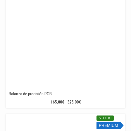
Balanza de precisión PCB
RANGO
165,00
€
-
325,00
€
DE
PRECIOS:
STOCK!
DESDE
PREMIUM
165,00€