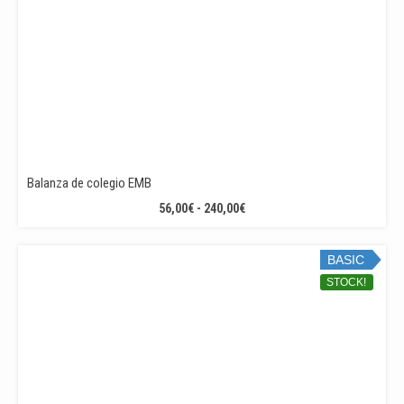
Balanza de colegio EMB
RANGO
56,00
€
-
240,00
€
DE
PRECIOS:
BASIC
DESDE
56,00€
STOCK!
HASTA
240,00€