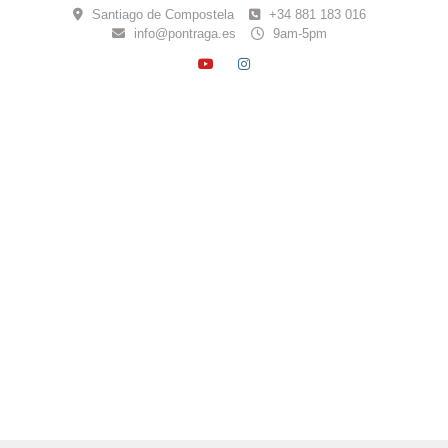
Skip
Santiago de Compostela
+34 881 183 016
to
info@pontraga.es
9am-5pm
content
YOUTUBE
INSTAGRAM