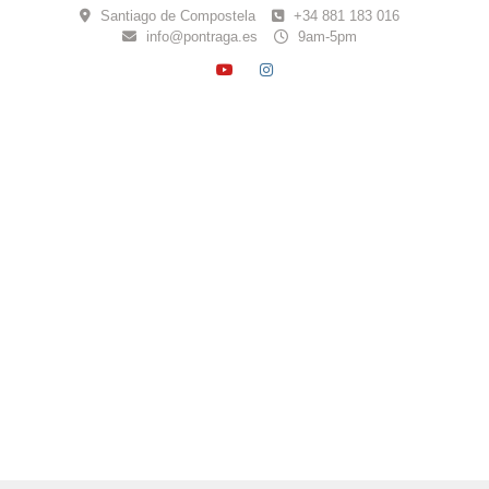
Skip
Santiago de Compostela
+34 881 183 016
to
info@pontraga.es
9am-5pm
content
YOUTUBE
INSTAGRAM