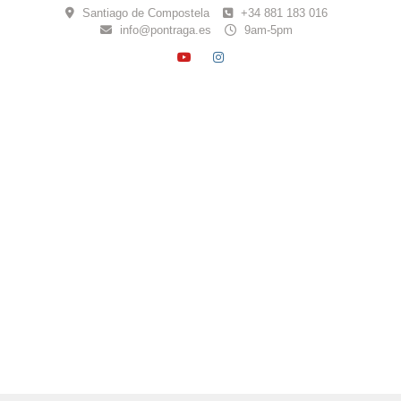
Skip
Santiago de Compostela
+34 881 183 016
to
info@pontraga.es
9am-5pm
content
YOUTUBE
INSTAGRAM