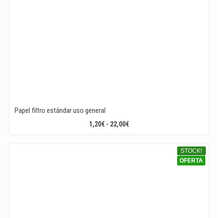
Papel filtro estándar uso general
RANGO
1,20
€
-
22,00
€
DE
PRECIOS:
STOCK!
DESDE
OFERTA
1,20€
HASTA
22,00€