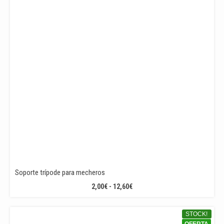
Soporte trípode para mecheros
RANGO
2,00
€
-
12,60
€
DE
PRECIOS:
STOCK!
DESDE