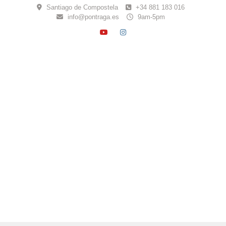
Skip
Santiago de Compostela
+34 881 183 016
to
info@pontraga.es
9am-5pm
content
YOUTUBE
INSTAGRAM