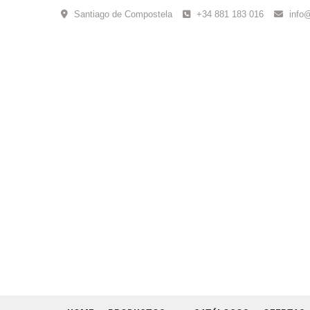
Skip
Santiago de Compostela
+34 881 183 016
info
to
content