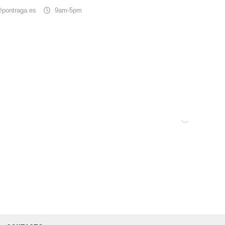
@pontraga.es
9am-5pm