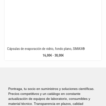
Cápsulas de evaporación de vidrio, fondo plano, SIMAX®
RANGO
16,00
€
-
30,00
€
DE
PRECIOS:
DESDE
16,00€
HASTA
30,00€
Pontraga, tu socio en suministros y soluciones científicas.
Precios competitivos y un catálogo en constante
actualización de equipos de laboratorio, consumibles y
material técnico. Transparencia en plazos, calidad