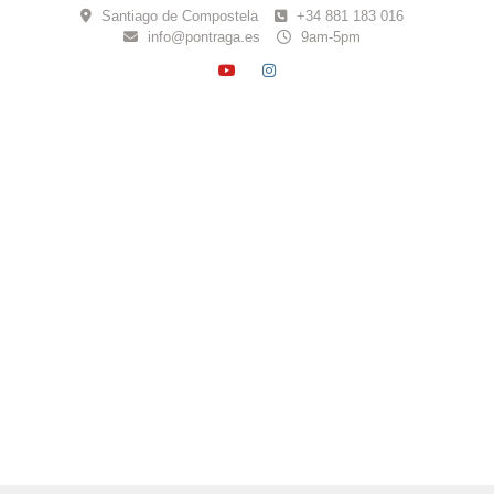
Skip
Santiago de Compostela
+34 881 183 016
to
info@pontraga.es
9am-5pm
content
YOUTUBE
INSTAGRAM