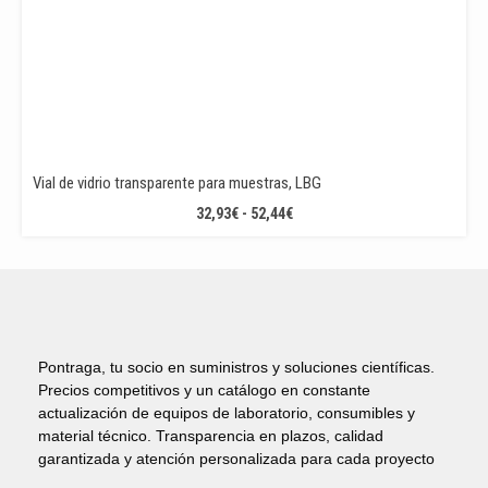
Vial de vidrio transparente para muestras, LBG
RANGO
32,93
€
-
52,44
€
DE
PRECIOS:
DESDE
32,93€
HASTA
52,44€
Pontraga, tu socio en suministros y soluciones científicas.
Precios competitivos y un catálogo en constante
actualización de equipos de laboratorio, consumibles y
material técnico. Transparencia en plazos, calidad
garantizada y atención personalizada para cada proyecto