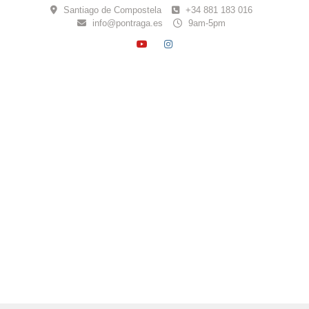
Skip
Santiago de Compostela
+34 881 183 016
to
info@pontraga.es
9am-5pm
content
YOUTUBE
INSTAGRAM