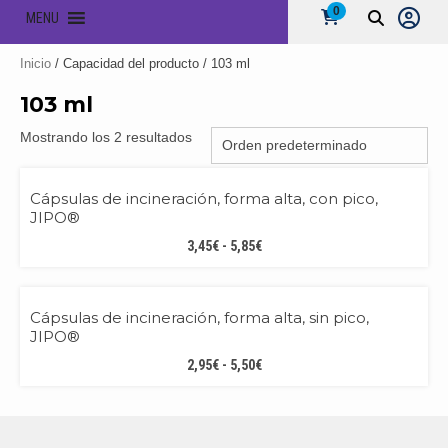
0
MENU
Inicio
/ Capacidad del producto / 103 ml
103 ml
Mostrando los 2 resultados
Cápsulas de incineración, forma alta, con pico,
JIPO®
RANGO
3,45
€
-
5,85
€
DE
PRECIOS:
DESDE
Cápsulas de incineración, forma alta, sin pico,
3,45€
JIPO®
HASTA
RANGO
2,95
€
-
5,50
€
5,85€
DE
PRECIOS:
DESDE