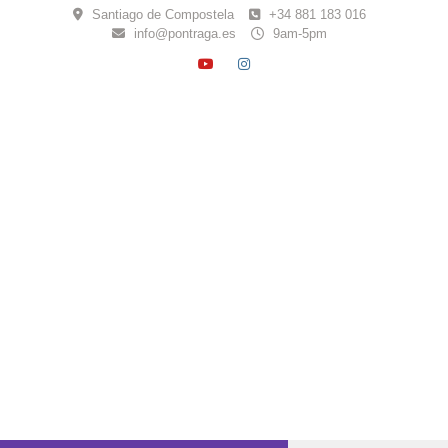
Skip
Santiago de Compostela
+34 881 183 016
to
info@pontraga.es
9am-5pm
content
YOUTUBE
INSTAGRAM