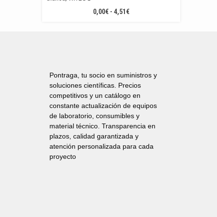
RANGO
0,00
€
-
4,51
€
DE
PRECIOS:
DESDE
0,00€
HASTA
4,51€
Pontraga, tu socio en suministros y
soluciones científicas. Precios
competitivos y un catálogo en
constante actualización de equipos
de laboratorio, consumibles y
material técnico. Transparencia en
plazos, calidad garantizada y
atención personalizada para cada
proyecto