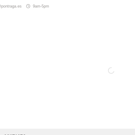
@pontraga.es
9am-5pm