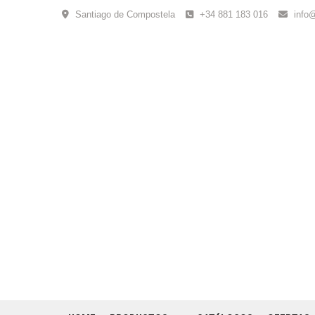
Skip
Santiago de Compostela
+34 881 183 016
info
to
content