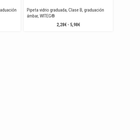
raduación
Pipeta vidrio graduada, Clase B, graduación
ámbar, WITEG®
O
RANGO
2,28
€
-
5,98
€
DE
OS:
PRECIOS:
DESDE
2,28€
HASTA
5,98€