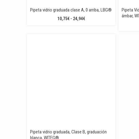
Pipeta vidrio graduada clase A, 0 arriba, LBG®
Pipeta Vi
ámbar, W
RANGO
10,75
€
-
24,94
€
DE
PRECIOS:
DESDE
10,75€
HASTA
24,94€
Pipeta vidrio graduada, Clase B, graduación
blanca, WITEG®