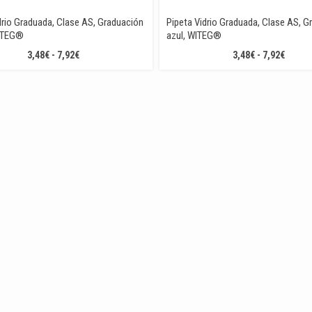
drio Graduada, Clase AS, Graduación
Pipeta Vidrio Graduada, Clase AS, G
ITEG®
azul, WITEG®
RANGO
RANG
3,48
€
-
7,92
€
3,48
€
-
7,92
€
DE
DE
PRECIOS:
PRECI
DESDE
DESDE
3,48€
3,48€
HASTA
HASTA
7,92€
7,92€